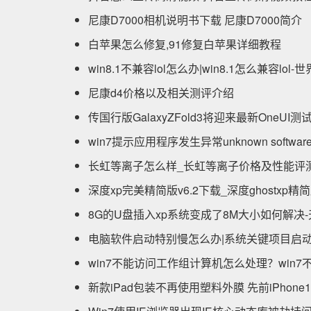
尼康D7000相机说明书下载 尼康D7000简介
白苹果怎么修复,91修复白苹果详细教程
win8.1不兼容lol怎么办|win8.1怎么兼容lol
尼康d4价格以及相关测评介绍
传国行版GalaxyZFold3将迎来最新OneUI
win7提示应用程序发生异常unknown software
长虹等离子怎么样_长虹等离子价格及性能评
深度xp完美精简版v6.2下载_深度ghostxp
8G的U盘插入xp系统变成了8M大小如何解决
电脑软件启动特别慢怎么办|系统关键项目启动
win7不能访问工作组计算机怎么处理？win
新款iPad包装不再使用塑料外膜 先前iPhon