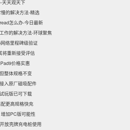
办-天天观天下
慢的解决方法-精选
ead怎么办-今日最新
e已停止工作的解决方法-环球聚焦
ap网络里程碑级验证
道称其将重新接受评估
iPad9价格实惠
 但整体规格不变
可接入原厂磁吸配件
开售 试玩版已可下载
网搭配更高规格快充
增加PC版可能性
开放壳牌充电桩使用