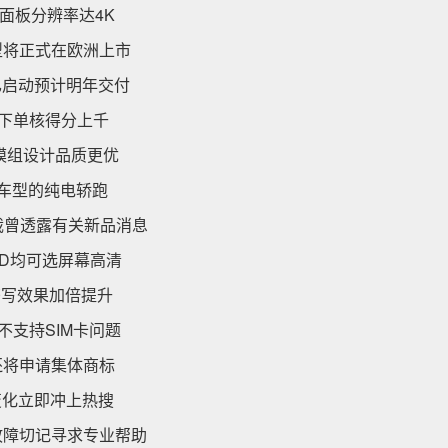
IPS面板分辨率达4K
型将正式在欧洲上市
现已启动预计明年交付
系统下单核得分上千
全模组设计品质更优
版车型的纯电轿跑
总裁曾透露有关新品消息
SSD均可选屏幕高清
书写效果加倍提升
查不支持SIM卡问题
还将申请集体商标
一变化立即冲上热搜
故障切记寻求专业帮助