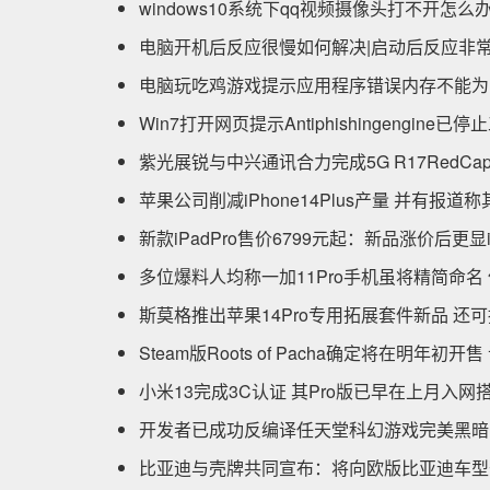
windows10系统下qq视频摄像头打不开怎么
电脑开机后反应很慢如何解决|启动后反应非常
电脑玩吃鸡游戏提示应用程序错误内存不能为r
Win7打开网页提示Antiphishingengin
紫光展锐与中兴通讯合力完成5G R17RedC
苹果公司削减iPhone14Plus产量 并有报
新款iPadPro售价6799元起：新品涨价后更显
多位爆料人均称一加11Pro手机虽将精简命名
斯莫格推出苹果14Pro专用拓展套件新品 还
Steam版Roots of Pacha确定将在明年初
小米13完成3C认证 其Pro版已早在上月入
开发者已成功反编译任天堂科幻游戏完美黑暗 
比亚迪与壳牌共同宣布：将向欧版比亚迪车型