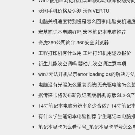
Win7使用IE浏览器出现IE核心动态库被劫持
沃图手机价格及评测 沃图VERTU
电脑关机速度特别慢是怎么回事|电脑关机速
宏基笔记本电脑好吗 宏基笔记本电脑推荐
奇虎360公司简介 360安全浏览器
工程打印机有什么用 工程打印机用途及报价
新生儿能吹空调吗 婴幼儿吹空调注意事项
win7无法开机显示error loading os的解决
电脑没有光驱怎么重装系统|无光驱电脑怎么装
据传徕卡将发布新款记者版相机 原版SL2-S
14寸笔记本电脑分辨率多少合适？14寸笔记
有什么学生笔记本电脑推荐 学生笔记本电脑
笔记本显卡怎么看型号_笔记本显卡型号怎么