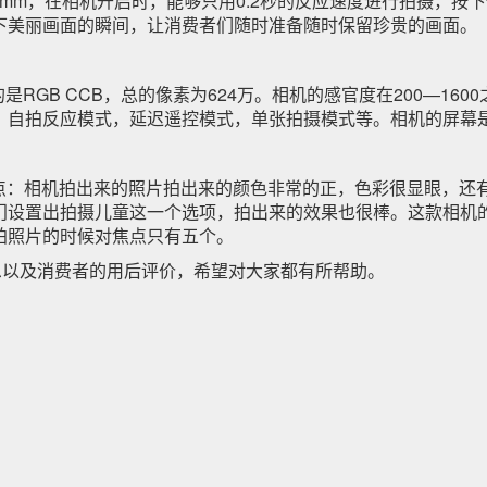
3*76mm，在相机开启时，能够只用0.2秒的反应速度进行拍摄，
下美丽画面的瞬间，让消费者们随时准备随时保留珍贵的画面。
是RGB CCB，总的像素为624万。相机的感官度在200—16
自拍反应模式，延迟遥控模式，单张拍摄模式等。相机的屏幕是
优点：相机拍出来的照片拍出来的颜色非常的正，色彩很显眼，还
门设置出拍摄儿童这一个选项，拍出来的效果也很棒。这款相机的
拍照片的时候对焦点只有五个。
以及消费者的用后评价，希望对大家都有所帮助。