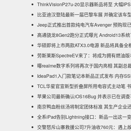
ThinkVisionP27u-20显示器新品将至 大幅
比亚迪汉登陆最新一届巴黎车展 并确定该车
Jeep正式推出首款纯电汽车Avenger 预购
高通骁龙8Gen2跑分正式曝光 Android13
华硕即将上市两款ATX3.0电源 新品将具备
劳斯莱斯SpectreEV来了：将成为拥有燃油
曝realme数字系列将再次于国内亮相 其副
IdeaPad1入门款笔记本新品正式发布 内存
TCL华星官宣新型折叠屏所用电容式主动笔 
苹果公司最新确认iOS16Bug 并表示已在调
南京鸭血粉丝汤将制定团体标准 其生产企业
全系iPad告别Lightning接口：新品一出这
交警怒斥山寨救援公司7升油收760元：遇上