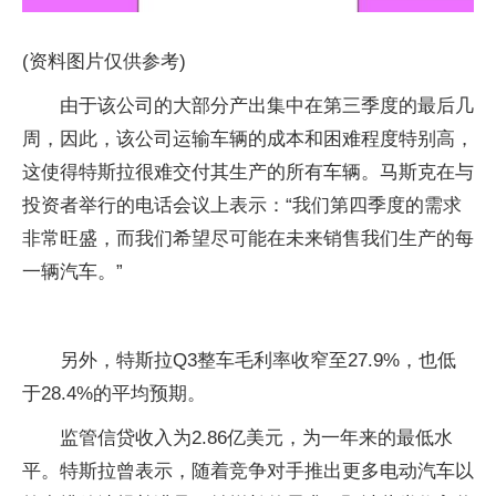
(资料图片仅供参考)
由于该公司的大部分产出集中在第三季度的最后几
周，因此，该公司运输车辆的成本和困难程度特别高，
这使得特斯拉很难交付其生产的所有车辆。马斯克在与
投资者举行的电话会议上表示：“我们第四季度的需求
非常旺盛，而我们希望尽可能在未来销售我们生产的每
一辆汽车。”
另外，特斯拉Q3整车毛利率收窄至27.9%，也低
于28.4%的平均预期。
监管信贷收入为2.86亿美元，为一年来的最低水
平。特斯拉曾表示，随着竞争对手推出更多电动汽车以