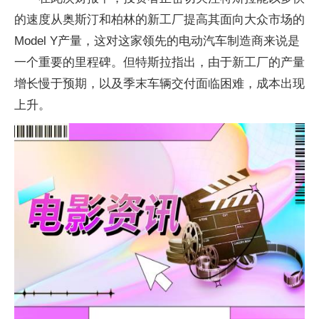
的速度从奥斯汀和柏林的新工厂提高其面向大众市场的
Model Y产量，这对这家领先的电动汽车制造商来说是
一个重要的里程碑。但特斯拉指出，由于新工厂的产量
增长慢于预期，以及季末车辆交付面临困难，成本出现
上升。