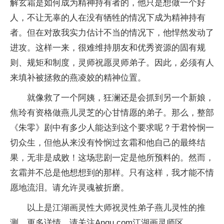
解玄霜是如何成为精神持有者的，他只是想做一个好
人，不让无辜的人在没有牺牲的情况下成为精神持有
者。但在对敌我实力估计不当的情况下，他悍然发动了
进攻。这样一来，很难维持朋友和优秀资源的固有规
则、规矩和制度，灵师祝愿灵师弟子。因此，必须有人
来填补被拯救的燕凌姣的精神位置。
就像救了一个阿姨，狂澜还是会抓到另一个新娘，
焦玲有资格做燕儿灵芝的心甘情愿的弟子。那么，整部
《朱零》剧中有多少人能达到这个要求呢？于君怜悯一
切众生，但他从来没有怜悯过玄霜和他自己的最终结
果，无非是成败！这场悲剧一定是他所预料的。然而，
玄霜并不总是他想想到的那样。只有这样，我才能不情
愿地流泪。请允许灵魂被折磨。
以上是江湖画灵性大师祝灵性弟子燕儿灵性的推
测。更多详情，请关注Anqu.com江湖画灵师区。