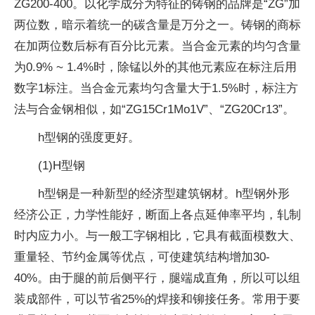
ZG200-400。以化学成分为特征的铸钢的品牌是“ZG”加
两位数，暗示着统一的碳含量是万分之一。铸钢的商标
在加两位数后标有百分比元素。当合金元素的均匀含量
为0.9% ~ 1.4%时，除锰以外的其他元素应在标注后用
数字1标注。当合金元素均匀含量大于1.5%时，标注方
法与合金钢相似，如“ZG15Cr1Mo1V”、“ZG20Cr13”。
h型钢的强度更好。
(1)H型钢
h型钢是一种新型的经济型建筑钢材。h型钢外形
经济公正，力学性能好，断面上各点延伸率平均，轧制
时内应力小。与一般工字钢相比，它具有截面模数大、
重量轻、节约金属等优点，可使建筑结构增加30-
40%。由于腿的前后侧平行，腿端成直角，所以可以组
装成部件，可以节省25%的焊接和铆接任务。常用于要