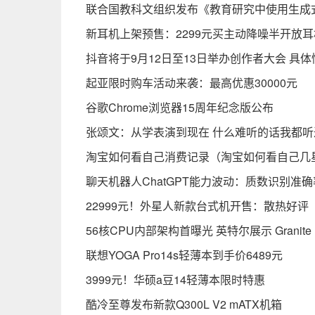
联合国教科文组织发布《教育研究中使用生成式
新耳机上架预售：2299元买主动降噪半开放耳
抖音将于9月12日至13日举办创作者大会 具
起亚限时购车活动来袭：最高优惠30000元
谷歌Chrome浏览器15周年纪念版公布
张颂文：从学表演到现在 什么难听的话我都听
淘宝如何看自己消费记录（淘宝如何看自己几
聊天机器人ChatGPT能力波动：质数识别准
22999元！外星人新款台式机开售：散热好评
56核CPU内部架构首曝光 英特尔展示 Granite
联想YOGA Pro14s轻薄本到手价6489元
3999元！华硕a豆14轻薄本限时特惠
酷冷至尊发布新款Q300L V2 mATX机箱