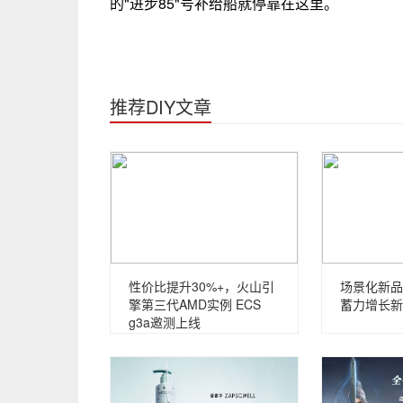
的"进步85"号补给船就停靠在这里。
推荐DIY文章
性价比提升30%+，火山引
场景化新品
擎第三代AMD实例 ECS
蓄力增长新
g3a邀测上线