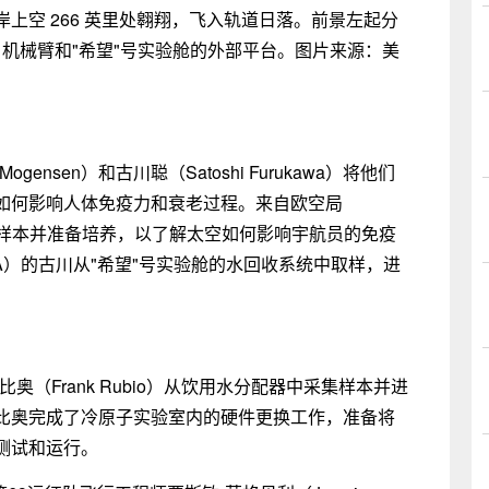
上空 266 英里处翱翔，飞入轨道日落。前景左起分
2 机械臂和"希望"号实验舱的外部平台。图片来源：美
gensen）和古川聪（Satoshi Furukawa）将他们
如何影响人体免疫力和衰老过程。来自欧空局
液样本并准备培养，以了解太空如何影响宇航员的免疫
A）的古川从"希望"号实验舱的水回收系统中取样，进
（Frank Rubio）从饮用水分配器中采集样本并进
比奥完成了冷原子实验室内的硬件更换工作，准备将
测试和运行。