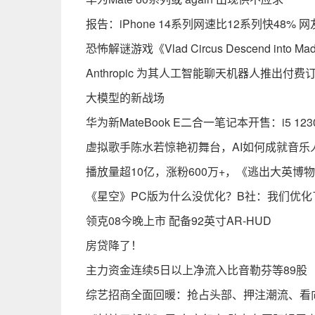
报告：iPhone 14系列网速比12系列快48%
恐怖解谜游戏《Vlad Circus Descend into M
Anthropic 为其人工智能聊天机器人推出付费订阅计划
大模型的新战场
华为新MateBook E二合一笔记本开售：i5 12
虚拟歌手陈水若惊艳初舞台，AI如何成就音乐
播放量超10亿，涨粉600万+，《逃出大英博
《星空》PC版为什么没优化？B社：我们优化
领克08今晚上市 配备92英寸AR-HUD
房贷降了！
主力资金连续5日以上净流入比音勒芬等89股
综艺招商全面回暖：抢占头部、押注潮流、看