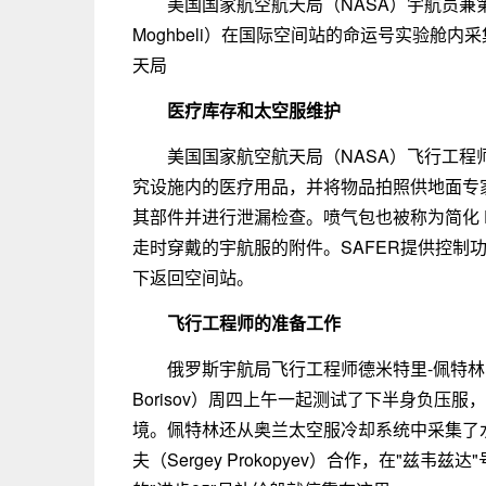
美国国家航空航天局（NASA）宇航员兼第
Moghbeli）在国际空间站的命运号实验舱
天局
医疗库存和太空服维护
美国国家航空航天局（NASA）飞行工程师贾斯
究设施内的医疗用品，并将物品拍照供地面专
其部件并进行泄漏检查。喷气包也被称为简化 E
走时穿戴的宇航服的附件。SAFER提供控制
下返回空间站。
飞行工程师的准备工作
俄罗斯宇航局飞行工程师德米特里-佩特林（Dmit
Borisov）周四上午一起测试了下半身负压
境。佩特林还从奥兰太空服冷却系统中采集了
夫（Sergey Prokopyev）合作，在"