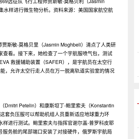
69远征队飞行工程师贾斯敏-莫格贝利（Jasmin
内采集水样进行微生物分析。资料来源：美国国家航空航
敏-莫格贝里（Jasmin Moghbeli）清点了人类研
家查看。接下来，她检查了一个宇航服喷气包，测试
VA 救援辅助装置（SAFER），是宇航员在太空行
功能，允许太空行走人员在万一脱离轨道实验室的情况
ri Petelin）和康斯坦丁-鲍里索夫（Konstantin
服，这套负压服可以帮助机组人员重新适应地球重力环
水样进行测试。鲍里索夫与指挥官谢尔盖-普罗科皮耶
兹韦兹达"号服务舱的尾部端口安装了对接硬件，俄罗斯宇航局