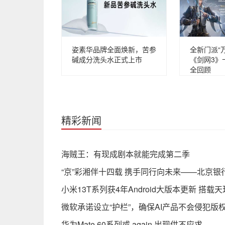
姿素华品牌全面焕新，苦参
全新门派“
碱成分洗头水正式上市
《剑网3》
全回顾
精彩新闻
海贼王：有现成剧本就能完成第二季
“京”彩湘伴十四载 携手同行向未来——北京
小米13T系列获4年Android大版本更新 搭载天
微软承诺设立“护栏”，确保AI产品不会侵犯版
华为Mate 60系列或 again 出现供不应求