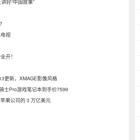
讲好“中国故事”
?
元电视
路
力全开！
.0.113更新，XMAGE影像风格
骑士Pro游戏笔记本到手价7599
苹果公司的 3 万亿美元