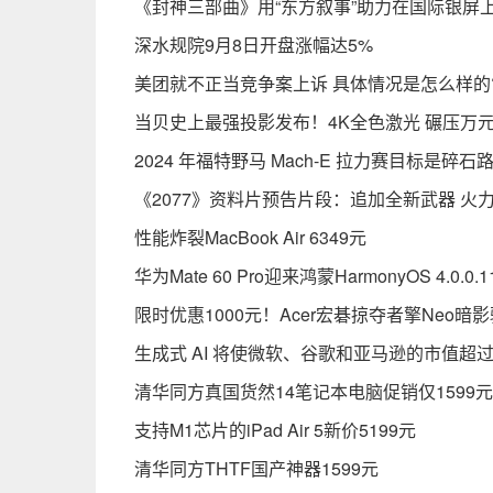
《封神三部曲》用“东方叙事”助力在国际银屏上
深水规院9月8日开盘涨幅达5%
美团就不正当竞争案上诉 具体情况是怎么样的
当贝史上最强投影发布！4K全色激光 碾压万
2024 年福特野马 Mach-E 拉力赛目标是碎石
《2077》资料片预告片段：追加全新武器 火
性能炸裂MacBook Air 6349元
华为Mate 60 Pro迎来鸿蒙HarmonyOS 4.0
限时优惠1000元！Acer宏碁掠夺者擎Neo暗影
生成式 AI 将使微软、谷歌和亚马逊的市值超过
清华同方真国货然14笔记本电脑促销仅1599元
支持M1芯片的iPad Air 5新价5199元
清华同方THTF国产神器1599元