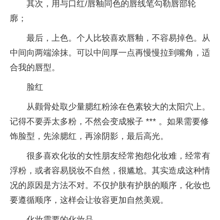
其次，用与口红/唇釉同色的唇线笔勾勒唇部轮
廓；
最后，上色。个人比较喜欢唇釉，不容易掉色。从
中间向两端涂抹。可以中间厚一点再慢慢拉到嘴角，适
合我的唇型。
脸红
从颧骨处取少量腮红粉涂在色素较大的太阳穴上。
记得不要弄太多粉，不然会变成猴子 *** 。如果需要修
饰脸型，先涂腮红，再涂阴影，最后高光。
很多喜欢化妆的女性朋友经常抱怨化妆难，经常有
浮粉，或者容易脱妆不自然，很尴尬。其实造成这种情
况的原因是方法不对。不仅护肤有护肤的顺序，化妆也
要遵循顺序，这样会让妆容更加自然美观。
化妆需要的化妆品