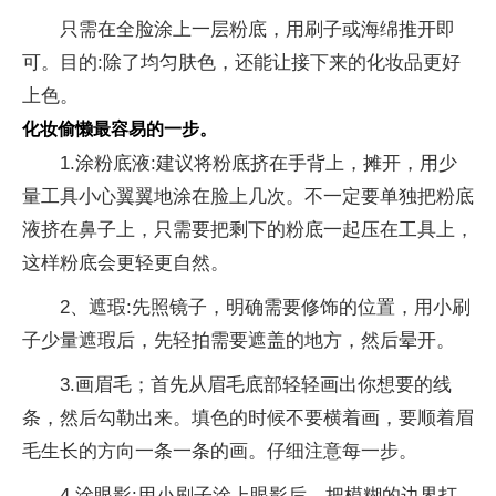
只需在全脸涂上一层粉底，用刷子或海绵推开即
可。目的:除了均匀肤色，还能让接下来的化妆品更好
上色。
化妆偷懒最容易的一步。
1.涂粉底液:建议将粉底挤在手背上，摊开，用少
量工具小心翼翼地涂在脸上几次。不一定要单独把粉底
液挤在鼻子上，只需要把剩下的粉底一起压在工具上，
这样粉底会更轻更自然。
2、遮瑕:先照镜子，明确需要修饰的位置，用小刷
子少量遮瑕后，先轻拍需要遮盖的地方，然后晕开。
3.画眉毛；首先从眉毛底部轻轻画出你想要的线
条，然后勾勒出来。填色的时候不要横着画，要顺着眉
毛生长的方向一条一条的画。仔细注意每一步。
4.涂眼影:用小刷子涂上眼影后，把模糊的边界打