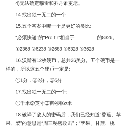
4)无法确定穆雷和乔丹谁更老。
14.找出独一无二的一个:
15.五个答案中哪一个是更好的类比:
“必须快递”的“Pre-fir”相当于_ _ _ _ _ _的8326。
①2368 ②6238 ③2683 ④6328 ⑤3628
16.沃斯有12枚硬币，总共36美分。五个硬币是一
样的，所以这五个硬币一定是:
①1分，②2分，③5分
17.找出独一无二的一个:
①千米②英寸③亩④张σ米
18.破译了敌人的密码后，我们已经知道“香蕉、苹
果、梨”的意思是“周三秘密攻击”；“苹果、甘蔗、桃