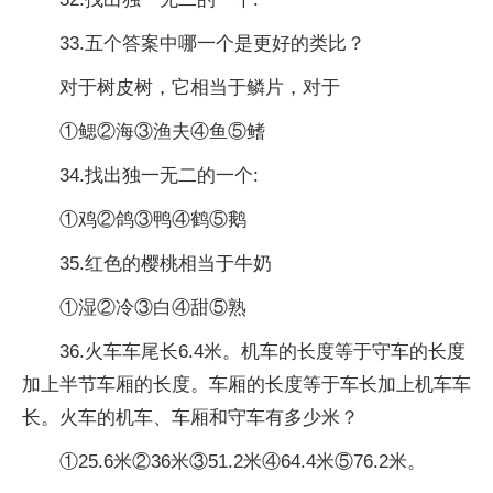
33.五个答案中哪一个是更好的类比？
对于树皮树，它相当于鳞片，对于
①鳃②海③渔夫④鱼⑤鳍
34.找出独一无二的一个:
①鸡②鸽③鸭④鹤⑤鹅
35.红色的樱桃相当于牛奶
①湿②冷③白④甜⑤熟
36.火车车尾长6.4米。机车的长度等于守车的长度
加上半节车厢的长度。车厢的长度等于车长加上机车车
长。火车的机车、车厢和守车有多少米？
①25.6米②36米③51.2米④64.4米⑤76.2米。