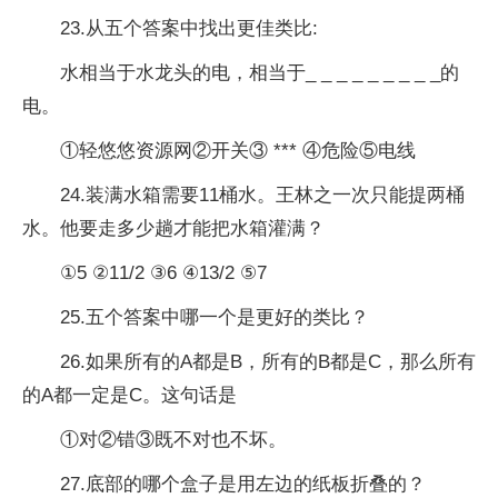
23.从五个答案中找出更佳类比:
水相当于水龙头的电，相当于_ _ _ _ _ _ _ _ _的
电。
①轻悠悠资源网②开关③ *** ④危险⑤电线
24.装满水箱需要11桶水。王林之一次只能提两桶
水。他要走多少趟才能把水箱灌满？
①5 ②11/2 ③6 ④13/2 ⑤7
25.五个答案中哪一个是更好的类比？
26.如果所有的A都是B，所有的B都是C，那么所有
的A都一定是C。这句话是
①对②错③既不对也不坏。
27.底部的哪个盒子是用左边的纸板折叠的？