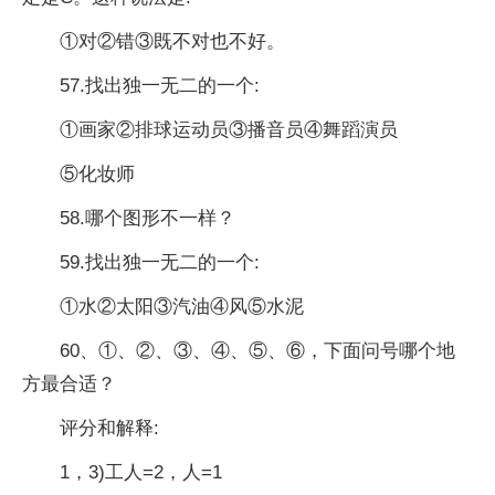
①对②错③既不对也不好。
57.找出独一无二的一个:
①画家②排球运动员③播音员④舞蹈演员
⑤化妆师
58.哪个图形不一样？
59.找出独一无二的一个:
①水②太阳③汽油④风⑤水泥
60、①、②、③、④、⑤、⑥，下面问号哪个地
方最合适？
评分和解释:
1，3)工人=2，人=1