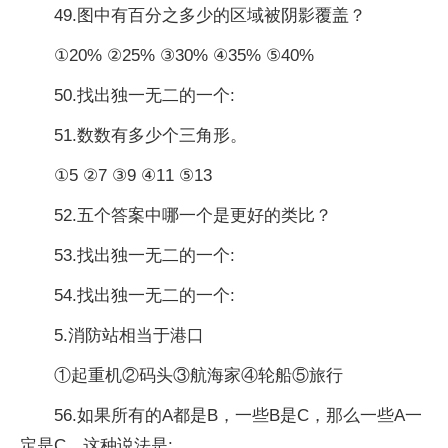
49.图中有百分之多少的区域被阴影覆盖？
①20% ②25% ③30% ④35% ⑤40%
50.找出独一无二的一个:
51.数数有多少个三角形。
①5 ②7 ③9 ④11 ⑤13
52.五个答案中哪一个是更好的类比？
53.找出独一无二的一个:
54.找出独一无二的一个:
5.消防站相当于港口
①起重机②码头③航海家④轮船⑤旅行
56.如果所有的A都是B，一些B是C，那么一些A一
定是C。这种说法是: