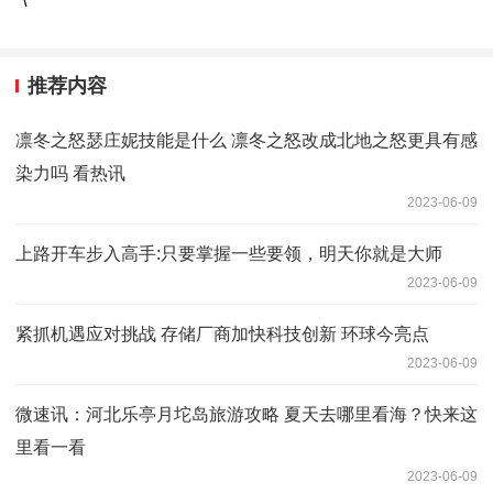
\
推荐内容
凛冬之怒瑟庄妮技能是什么 凛冬之怒改成北地之怒更具有感
染力吗 看热讯
2023-06-09
上路开车步入高手:只要掌握一些要领，明天你就是大师
2023-06-09
紧抓机遇应对挑战 存储厂商加快科技创新 环球今亮点
2023-06-09
微速讯：河北乐亭月坨岛旅游攻略 夏天去哪里看海？快来这
里看一看
2023-06-09