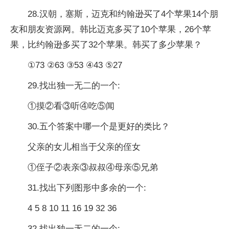
28.汉朝，塞斯，迈克和约翰逊买了4个苹果14个朋
友和朋友资源网。韩比迈克多买了10个苹果，26个苹
果，比约翰逊多买了32个苹果。韩买了多少苹果？
①73 ②63 ③53 ④43 ⑤27
29.找出独一无二的一个:
①摸②看③听④吃⑤闻
30.五个答案中哪一个是更好的类比？
父亲的女儿相当于父亲的侄女
①侄子②表亲③叔叔④母亲⑤兄弟
31.找出下列图形中多余的一个:
4 5 8 10 11 16 19 32 36
32.找出独一无二的一个: