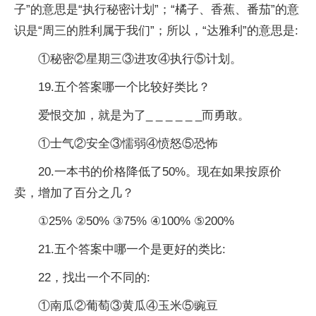
子”的意思是“执行秘密计划”；“橘子、香蕉、番茄”的意
识是“周三的胜利属于我们”；所以，“达雅利”的意思是:
①秘密②星期三③进攻④执行⑤计划。
19.五个答案哪一个比较好类比？
爱恨交加，就是为了_ _ _ _ _ _而勇敢。
①士气②安全③懦弱④愤怒⑤恐怖
20.一本书的价格降低了50%。现在如果按原价
卖，增加了百分之几？
①25% ②50% ③75% ④100% ⑤200%
21.五个答案中哪一个是更好的类比:
22，找出一个不同的:
①南瓜②葡萄③黄瓜④玉米⑤豌豆