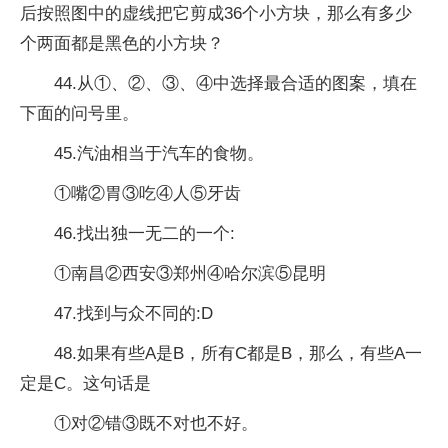
后按照图中的虚线把它剪成36个小方块，那么有多少
个两面都是黑色的小方块？
44.从①、②、③、④中选择最合适的图案，填在
下面的问号里。
45.汽油相当于汽车的食物。
①嘴②胃③吃④人⑤牙齿
46.找出独一无二的一个:
①南昌②西安③郑州④哈尔滨⑤昆明
47.找到与众不同的:D
48.如果有些A是B，所有C都是B，那么，有些A一
定是C。这句话是
①对②错③既不对也不好。