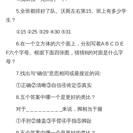
5.全班都排好了队。沃斯左右第15。班上有多少学
生？
①15 ②25 ③29 ④30 ⑤31
6.在一个立方体的六个面上，分别写着A B C D E
F六个字母。根据下面四张图，猜猜B的对面是什么字
母？
7.找出与“确信”意思相同或最接近的词:
①正确②清晰③自信④肯定⑤真实
8.五个答案中哪一个是更好的类比？
对于_ _ _ _ _ _ _ _ _来说，脚相当于腿
①手肘②膝盖③手臂④手指⑤脚趾
9.五个答案中哪一个是更好的类比？