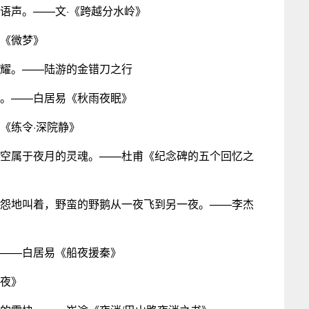
学语声。——文·《跨越分水岭》
易《微梦》
闪耀。——陆游的金错刀之行
在。——白居易《秋雨夜眠》
《练令·深院静》
欢空属于夜月的灵魂。——杜甫《纪念碑的五个回忆之
哀怨地叫着，野蛮的野鹅从一夜飞到另一夜。——李杰
。——白居易《船夜援秦》
春夜》