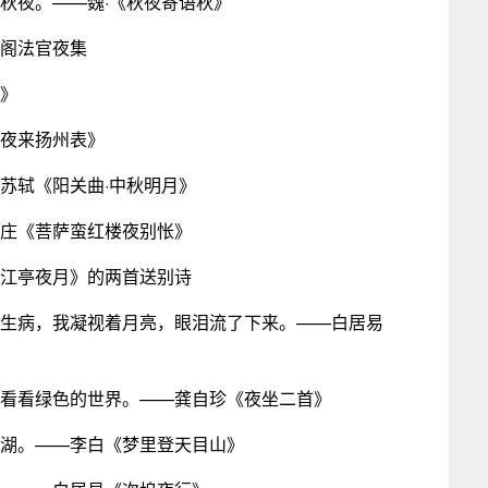
的秋夜。——魏·《秋夜寄语秋》
州阁法官夜集
山》
仙夜来扬州表》
—苏轼《阳关曲·中秋明月》
韦庄《菩萨蛮红楼夜别怅》
《江亭夜月》的两首送别诗
而生病，我凝视着月亮，眼泪流了下来。——白居易
去看看绿色的世界。——龚自珍《夜坐二首》
镜湖。——李白《梦里登天目山》