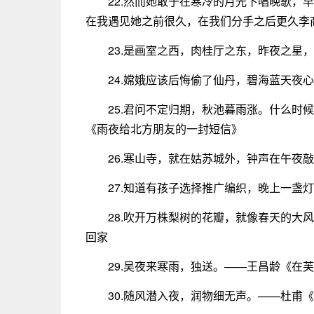
22.然而她敢于在寒冷的月光下唱晚歌，
在我遇见她之前很久，在我们分手之后更久李
23.是画室之西，肉桂厅之东，昨夜之星
24.嫦娥应该后悔偷了仙丹，碧海蓝天夜
25.君问不定归期，秋池暮雨涨。什么时
《雨夜给北方朋友的一封短信》
26.寒山寺，就在姑苏城外，钟声在午夜
27.知道有孩子选择推广编织，晚上一盏
28.吹开万株梨树的花瓣，就像春天的大
回家
29.吴夜来寒雨，独送。——王昌龄《在
30.随风潜入夜，润物细无声。——杜甫