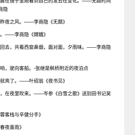
早晨在镜子里她看到自己的发云在变化。——无题时间
商隐
，昨夜之风。——李商隐《无题》
心。——李商隐《嫦娥》
候回去，共看西窗鼻烟，面对面，夕雨味。——李商隐
敲响，驶向客船。-张继是枫桥附近的夜泊点
灯就亮了。——叶绍翁《夜书见》
风，在夜里吹来。——岑参《白雪之歌》送别田书记吴
芙蓉客栈与辛健分手》
《春夜喜雨》