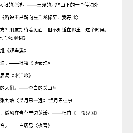
位于太阳的海洋。——王宛的北堡山下的一个停泊处
白《听说王昌龄向左迁龙标窑，我寄此》
对方？朋友期待着见面，但不知道在哪里，这个时候，
七言/秋枫词》
王维《观鸟溪》
夜泊。——杜牧《博秦淮》
白居易《木江吟》
上的人们。——李白的关山月
—张九龄《望月思一远》/望月思往事
杆，微风在青草岸边荡漾。——杜甫《一夜异国》
声音。——白居易《夜雪》