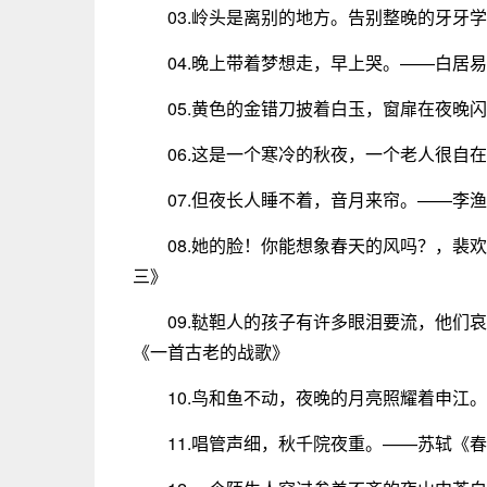
03.岭头是离别的地方。告别整晚的牙牙
04.晚上带着梦想走，早上哭。——白居
05.黄色的金错刀披着白玉，窗扉在夜晚
06.这是一个寒冷的秋夜，一个老人很自
07.但夜长人睡不着，音月来帘。——李渔
08.她的脸！你能想象春天的风吗？，裴
三》
09.鞑靼人的孩子有许多眼泪要流，他们
《一首古老的战歌》
10.鸟和鱼不动，夜晚的月亮照耀着申江
11.唱管声细，秋千院夜重。——苏轼《