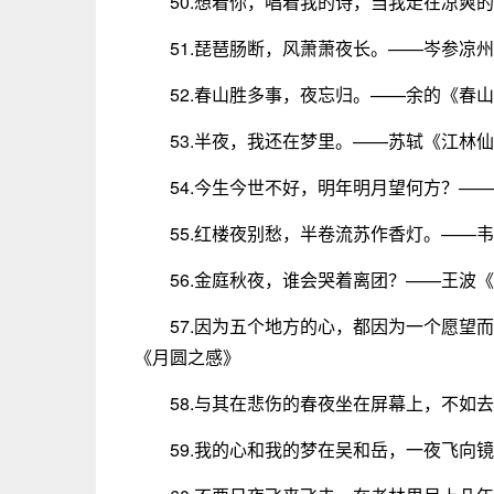
50.想着你，唱着我的诗，当我走在凉爽
51.琵琶肠断，风萧萧夜长。——岑参凉
52.春山胜多事，夜忘归。——余的《春
53.半夜，我还在梦里。——苏轼《江林
54.今生今世不好，明年明月望何方？—
55.红楼夜别愁，半卷流苏作香灯。——
56.金庭秋夜，谁会哭着离团？——王波
57.因为五个地方的心，都因为一个愿望
《月圆之感》
58.与其在悲伤的春夜坐在屏幕上，不如
59.我的心和我的梦在吴和岳，一夜飞向