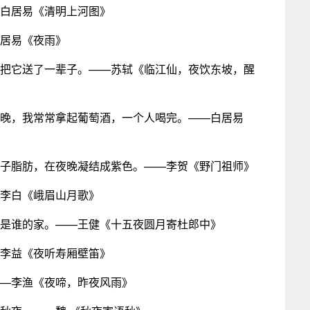
—白居易《清明上河图》
白居易《夜雨》
海把它送了一辈子。——苏轼《临江仙，夜饮东坡，醒
夜晚，我常常拿起葡萄酒，一个人喝完。——白居易
燕子脂肪，在夜晚凝结成紫色。——李贺《野门祖师》
—李白《峨眉山月歌》
思是谁的家。——王健《十五夜圆月寄杜郎中》
评李益《夜听寿厢壁笛》
——李渔《夜啼，昨夜风雨》