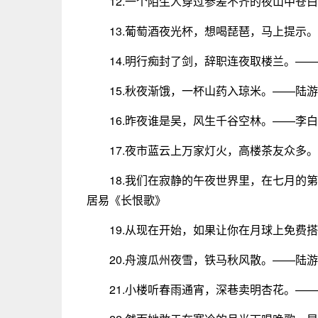
12.一个陌生人穿过参差不齐的夜山中苍
13.葡萄酒夜光杯，想喝琵琶，马上提示
14.明行痴封了剑，辞职连夜取楼兰。—
15.秋夜渐饿，一杯山药入琼米。——陆
16.昨夜谁是吴，风生千谷空林。——李
17.夜市蓝云上万家灯火，高楼茶友众多
18.我们在寂静的午夜世界里，在七月的
居易《长恨歌》
19.从现在开始，如果让你在月球上免费
20.舟渡瓜州夜雪，铁马秋风散。——陆
21.小楼听春雨通宵，深巷卖明杏花。—