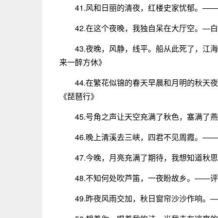
41.风和日丽的清夜，红楼史家忧郁。—
42.在这个夜晚，我独自呆在大厅空。—
43.夜晚，风静，线平。船从此死了，江
来一醉方休》
44.在繁花似锦的春天早晨和月明的秋天
《琵琶行》
45.号角之声让天空充满了秋色，塞满了
46.晚上清溪去三峡，四君不见周霞。—
47.今晚，月亮充满了期待，我想知道秋
48.不知何处吹芦笛，一夜盼故乡。——
49.昨夜风雨交加，秋日窗帘沙沙作响。