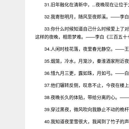
31.旧年融化在清新中，...夜晚现在让
32.我寄愁明月，随风至夜郎溪。——李
33.你什么时候知道自己什么时候爱上了
这样的夜晚，相思梦难。——李白《三百五十
34.人闲时桂花落，夜里春光静空。——
35.烟笼，冷水，月笼沙，秦淮酒家附近
36.惜九月三更，露如珠，月如弓。——
37.他们辗转反侧，叹息不止，今夜在楼
38.夜晚长久的体贴，带给分离的心。—
39.穿过黑夜，微风吹向我静止不动的桅
40.我知道夜里雪很大，我闻到了竹子的