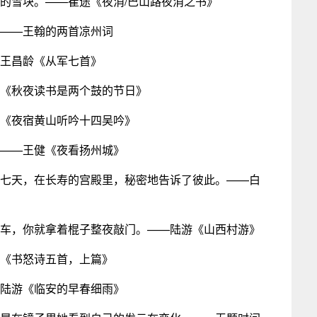
白的雪块。——崔途《夜消/巴山路夜消之书》
。——王翰的两首凉州词
—王昌龄《从军七首》
游《秋夜读书是两个鼓的节日》
白《夜宿黄山听吟十四吴吟》
。——王健《夜看扬州城》
第七天，在长寿的宫殿里，秘密地告诉了彼此。——白
搭车，你就拿着棍子整夜敲门。——陆游《山西村游》
游《书怒诗五首，上篇》
—陆游《临安的早春细雨》