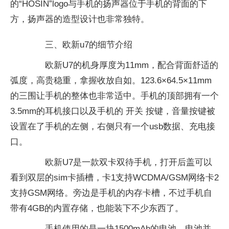
的“HOSIN”logo与手机的扬声器位于手机的背面的下
方，扬声器的造型设计也非常独特。
三、欧新u7的细节介绍
欧新U7的机身厚度为11mm，配合背面舒适的
弧度，高贵稳重，拿握收放自如。123.6×64.5×11mm
的三围让手机的整体也非常适中。手机的顶部拥有一个
3.5mm的耳机接口以及手机的 开关 按键，音量按键被
设置在了手机的左侧，右侧只有一个usb数据、充电接
口。
欧新U7是一款双卡双待手机，打开后盖可以
看到双层的sim卡插槽，卡1支持WCDMA/GSM网络卡2
支持GSM网络。旁边是手机的内存卡槽，不过手机自
带有4GB的内置存储，也能装下不少东西了。
手机使用的是一块1500mAh的电池，电池并