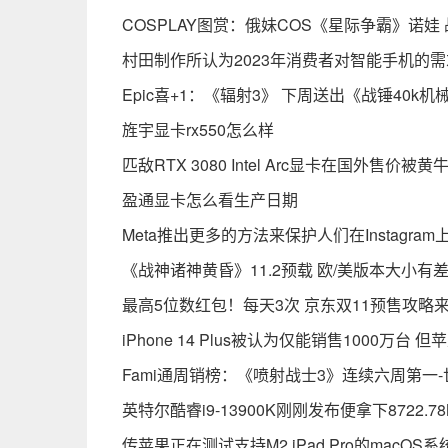
COSPLAY图赏：俄妹COS《星际争霸》诺娃
村田制作所认为2023年消费者对智能手机的
Epic喜+1：《辐射3》 下周送出《战锤40k
旌宇显卡rx550怎么样
匹敌RTX 3080 Intel Arc显卡在国外售价被
盈通显卡怎么看生产日期
Meta推出更多的方法来保护人们在Instagra
《战神诸神黄昏》11.2预载 欧/美版本大小有
最高5位数红包！每天3次 京东双11预售攻略
iPhone 14 Plus被认为仅能销售1000万
Fami通周销榜：《喷射战士3》连续六周第一
英特尔酷睿i9-13900K刚刚发布便拿下8722.
传苹果正在测试支持M2 iPad Pro的macOS系