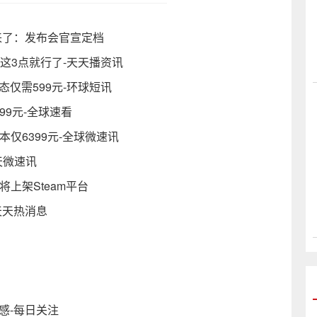
显卡来了：发布会官宣定档
看这3点就行了-天天播资讯
固态仅需599元-环球短讯
9元-全球速看
戏本仅6399元-全球微速讯
天微速讯
将上架Steam平台
天天热消息
纯感-每日关注