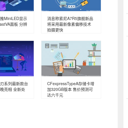
推MiniLED显示
消息称索尼A7R5旗舰新品
astVA面板 分辨
将采用最新像素偏移技术
拍摄更快
刃系列最新款台
CFexpressTypeA存储卡增
晚亮相 全新处
加320GB版本 售价预测可
达六千元