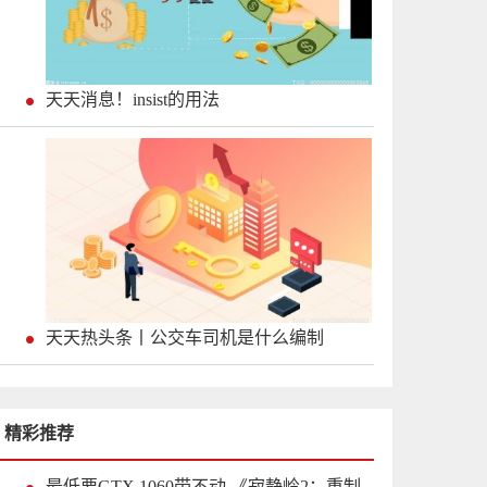
天天消息！insist的用法
天天热头条丨公交车司机是什么编制
精彩推荐
最低要GTX 1060带不动 《寂静岭2：重制