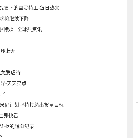
 战衣下的幽灵特工-每日热文
需求将继续下降
机械神教》-全球热资讯
黄牛炒上天
m上免受虐待
差异-天天亮点
来了
台 但苹果仍计划坚持其总出货量目标
-世界快看
78MHz的超频纪录
统