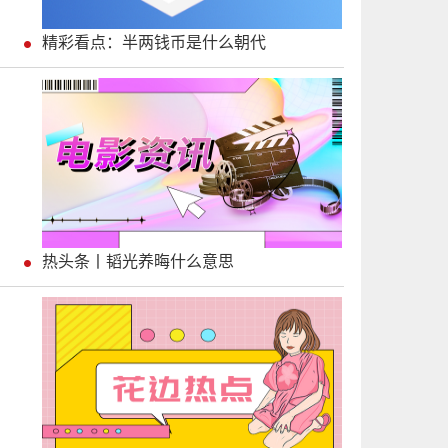
精彩看点：半两钱币是什么朝代
热头条丨韬光养晦什么意思