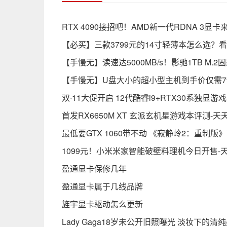
RTX 4090接招吧！AMD新一代RDNA 3
【必买】三款3799元的14寸轻薄本怎么选？
【手慢无】读速达5000MB/s！影驰1TB M.2
【手慢无】U盘大小的超小型主机到手价仅需79
双·11大促开启 12代酷睿i9+RTX30系独显游
首发RX6650M XT 玄派玄机星游戏本评测-天
最低要GTX 1060带不动 《寂静岭2：重制版》
1099元！小米米家智能破壁料理机今日开售-
盈通显卡保修几年
盈通显卡属于几线品牌
旌宇显卡驱动怎么更新
Lady Gaga18岁未公开旧照曝光 淡妆下的清