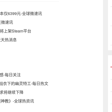
戏本仅6399元-全球微速讯
天微速讯
将上架Steam平台
天天热消息
纯感-每日关注
 战衣下的幽灵特工-每日热文
需求将继续下降
机械神教》-全球热资讯