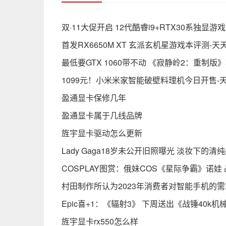
双·11大促开启 12代酷睿i9+RTX30系独显游
首发RX6650M XT 玄派玄机星游戏本评测-天
最低要GTX 1060带不动 《寂静岭2：重制版》
1099元！小米米家智能破壁料理机今日开售-
盈通显卡保修几年
盈通显卡属于几线品牌
旌宇显卡驱动怎么更新
Lady Gaga18岁未公开旧照曝光 淡妆下的清
COSPLAY图赏：俄妹COS《星际争霸》诺娃
村田制作所认为2023年消费者对智能手机的
Epic喜+1：《辐射3》 下周送出《战锤40k
旌宇显卡rx550怎么样