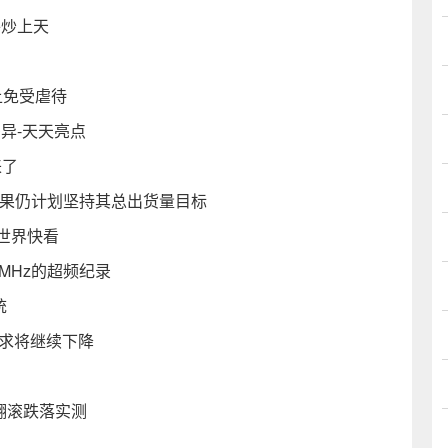
黄牛炒上天
m上免受虐待
差异-天天亮点
来了
台 但苹果仍计划坚持其总出货量目标
-世界快看
78MHz的超频纪录
统
需求将继续下降
翻滚跌落实测