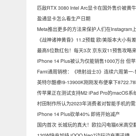
匹敌RTX 3080 Intel Arc显卡在国外售价被
盈通显卡怎么看生产日期
Meta推出更多的方法来保护人们在Instagra
《战神诸神黄昏》11.2预载 欧/美版本大小有
最高5位数红包！每天3次 京东双11预售攻略
iPhone 14 Plus被认为仅能销售1000万
Fami通周销榜：《喷射战士3》连续六周第一
英特尔酷睿i9-13900K刚刚发布便拿下8722.
传苹果正在测试支持M2 iPad Pro的macOS系
村田制作所认为2023年消费者对智能手机的
iPhone 14 Plus砍单40% 即将开始减产
国内首次 长城玩的真大！欧拉闪电猫6米高空
120W快充加持 iQOO Neo7边玩边充更迅捷