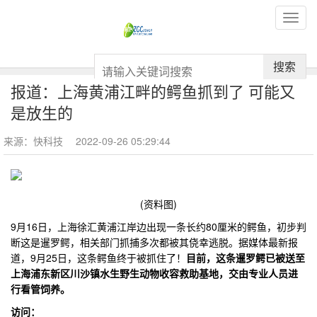
搜索
报道：上海黄浦江畔的鳄鱼抓到了 可能又
是放生的
来源：快科技
2022-09-26 05:29:44
(资料图)
9月16日，上海徐汇黄浦江岸边出现一条长约80厘米的鳄鱼，初步判
断这是暹罗鳄，相关部门抓捕多次都被其侥幸逃脱。据媒体最新报
道，9月25日，这条鳄鱼终于被抓住了！
目前，这条暹罗鳄已被送至
上海浦东新区川沙镇水生野生动物收容救助基地，交由专业人员进
行看管饲养。
访问：