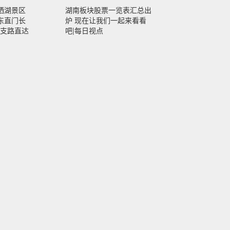
栖湖景区
湖南板块股票一览表汇总出
东直门长
炉 现在让我们一起来看看
6支路直达
吧|每日视点