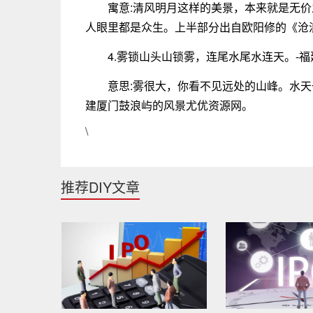
寓意:清风明月这样的美景，本来就是无
人眼里都是众生。上半部分出自欧阳修的《沧
4.雾锁山头山锁雾，连尾水尾水连天。-
意思:雾很大，你看不见远处的山峰。水
建厦门鼓浪屿的风景尤优资源网。
\
推荐DIY文章