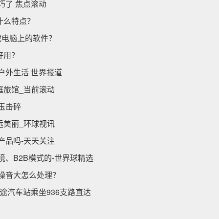
巧了 焦点滚动
什么特点？
载电脑上的软件？
好用？
户外生活 世界报道
庭旅馆_当前滚动
玉击碎
远美丽_环球视讯
产品吗-天天关注
、B2B模式的-世界球精选
噪音大怎么处理？
途汽车站乘坐936支路直达