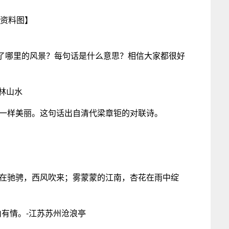
资料图】
了哪里的风景？每句话是什么意思？相信大家都很好
林山水
章一样美丽。这句话出自清代梁章钜的对联诗。
马在驰骋，西风吹来；雾蒙蒙的江南，杏花在雨中绽
有情。-江苏苏州沧浪亭