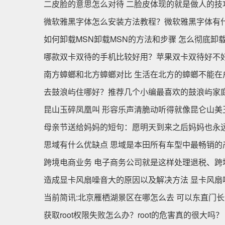
二皮脸的意思怎么对待 二脸皮体现的就是做人的技
微软雅黑字体怎么安装方法教程？微软雅黑字体有
如何卸载MSN卸载MSN的方法和步骤 怎么彻底卸
哪款双卡双待的手机比较好用？苹果双卡双待好不
南方蟑螂和北方蟑螂对比 生活在北方的蟑螂不能在
去鼓浪屿住哪好？推荐几个小编最喜欢的鼓浪屿家
昆山玉碎凤凰叫 形容乐声清脆动听得就像昆仑山美
母亲节送给妈妈的短句：愿明天到来之后妈妈也永
思域有什么优缺点 思域是本田所有车型中最畅销的
跨境电商业务 电子商务公司就是这样处理退税、跨境
造成显卡风扇噪音大的原因以及解决方法 显卡风扇
当前简讯:北京雁栖湖景区在哪怎么去 可以东直门长
获取root权限失败怎么办？root的危害真的很大吗？