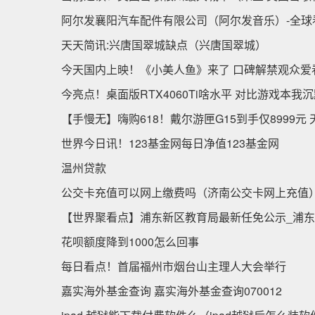
阿尔发襄阳汽车配件有限公司（阿尔发音乐）-全球
天天简讯:兴唐国翠城缺点（兴唐国翠城）
今天国内上映！《小美人鱼》来了 口碑解禁观众爱
今亮点！桌面版RTX4060Ti啥水平 对比游戏本我
【手慢无】嗨购618！戴尔游匣G15到手仅8999元
世界今日讯！123基金网每日净值123基金网
温州贷款
公交卡充值可以网上缴费吗（济南公交卡网上充值）
【世界聚看点】浦东新区教育局最新任免公示_浦
花呗额度降到1000怎么回事
每日看点！首届福州市烟台山主理人大会举行
嘉实海外基金查询 嘉实海外基金查询070012