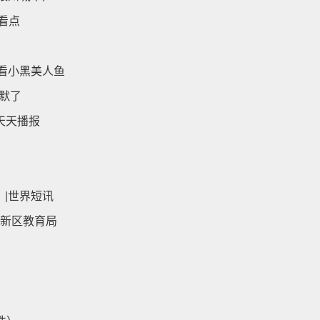
看点
看小黑美人鱼
沉默了
 天天播报
|世界短讯
东新区教育局