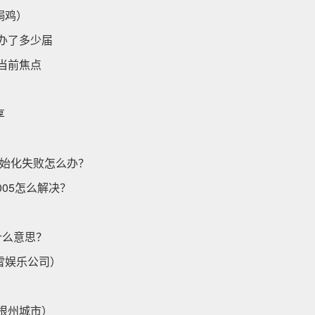
焗鸡）
办了多少届
当前焦点
享
序初始化失败怎么办？
005怎么解决？
什么意思？
雪娱乐公司）
根州城市）