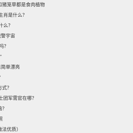
和猪笼草都是食肉植物
生肖是什么？
什么？
战警宇宙
用吗？
”
果简单漂亮
？
方式？
骑士团军需官在哪？
脑？
照
做法优质）