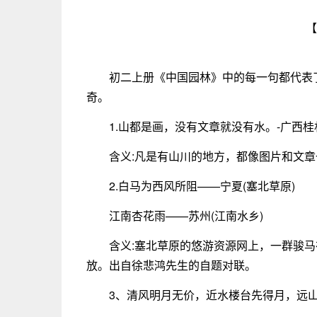
【
初二上册《中国园林》中的每一句都代表
奇。
1.山都是画，没有文章就没有水。-广西桂
含义:凡是有山川的地方，都像图片和文
2.白马为西风所阻——宁夏(塞北草原)
江南杏花雨——苏州(江南水乡)
含义:塞北草原的悠游资源网上，一群骏
放。出自徐悲鸿先生的自题对联。
3、清风明月无价，近水楼台先得月，远山