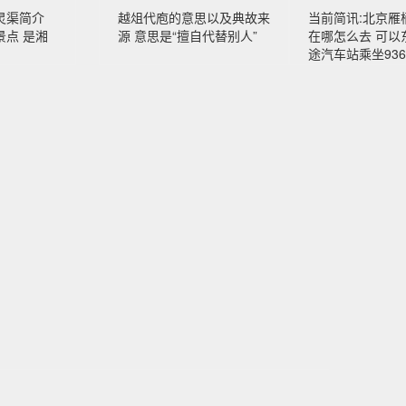
灵渠简介
越俎代庖的意思以及典故来
当前简讯:北京雁
景点 是湘
源 意思是“擅自代替别人”
在哪怎么去 可以
途汽车站乘坐93