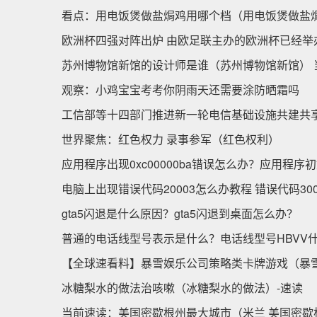
看点：用电饭煲做盐焗鸡用哪个档（用电饭煲做盐
欧洲杯四强对阵出炉 由欧足联主办的欧洲杯已经举
苏州博物馆新馆的设计师是谁（苏州博物馆新馆） 
观察：小鸡宝宝考考你阴雨天还需要涂防晒霜吗
工信部等十四部门推进新一轮电信基础设施共建共
世界聚焦：红色权力 录事参军（红色权利）
应用程序出现0xc00000ba错误怎么办？应用程
电脑上出现错误代码20003怎么办教程 错误代码30
gta5闪退是什么原因？gta5闪退到桌面怎么办？
普通的电话线型号表示是什么？电话线型号HBVV
【全球速看料】暴雪娱乐公司策略类卡牌游戏（暴
冰糖梨水的做法治咳嗽（冰糖梨水的做法）-速读
当前速读：美国密歇根州最大城市（米兰 美国密歇