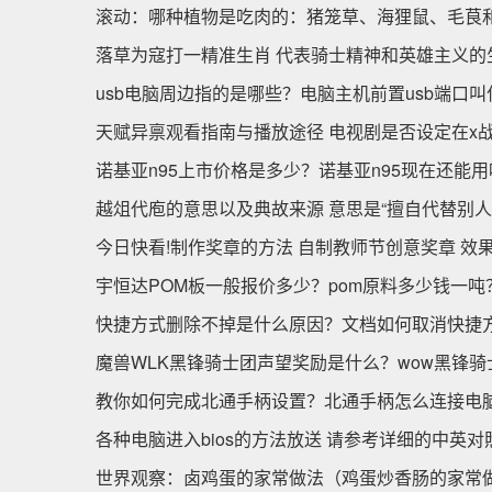
滚动：哪种植物是吃肉的：猪笼草、海狸鼠、毛茛
落草为寇打一精准生肖 代表骑士精神和英雄主义的
usb电脑周边指的是哪些？电脑主机前置usb端口叫
天赋异禀观看指南与播放途径 电视剧是否设定在x
诺基亚n95上市价格是多少？诺基亚n95现在还能
越俎代庖的意思以及典故来源 意思是“擅自代替别人
今日快看!制作奖章的方法 自制教师节创意奖章 效
宇恒达POM板一般报价多少？pom原料多少钱一吨
快捷方式删除不掉是什么原因？文档如何取消快捷
魔兽WLK黑锋骑士团声望奖励是什么？wow黑锋
教你如何完成北通手柄设置？北通手柄怎么连接电
各种电脑进入bios的方法放送 请参考详细的中英对
世界观察：卤鸡蛋的家常做法（鸡蛋炒香肠的家常