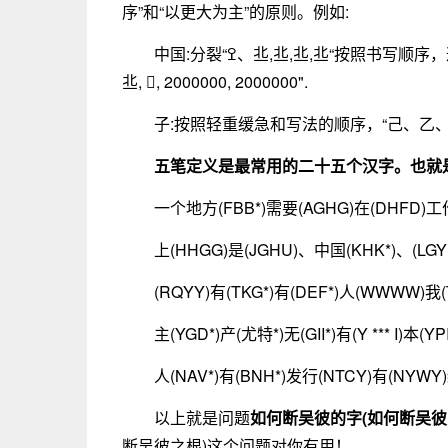
序”和“以更大为主”的原则。例如:
中国:分裂“ߐ、丠,丠,丠,丠“按照书写顺序，这样就破坏了这个词的直观性，所以我们把它拆分成”
丠, 𰵀, 2000000, 2000000".
子:按照轻重缓急和写法的顺序，“己、乙、
五笔定义是最常用的二十五个汉字。也就是
一个地方(FBB*)需要(AGHG)在(DHFD)工
上(HHGG)是(JGHU)、中国(KHK*)、(LGY
(RQYY)有(TKG*)有(DEF*)人(WWWW)我(
主(YGD*)产(尤特*)无(GII*)有(Y *** I)本(YPI
人(NAV*)有(BNH*)发行(NTCY)有(NYWY
以上就是问题
如何断吴彼的字(如何断吴彼
断吴彼之根)这个问题对你有用！