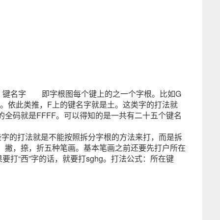
键名字 即字根图每个键上的之一个字根。比如G
”。依此类推，F上的键名字就是土。这类字的打法就
的全码就是FFFF。可以得知的是一共有二十五个键名
字的打法就是不能按照拆分字根的方法来打，而是拆
，撇，捺，折五种笔画。基本笔画之前还要先打户所在
打“西”字的话，就要打sghg。打法公式：所在键