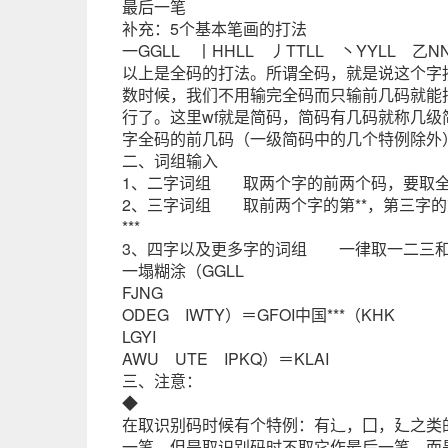
最后一笔
补充：5个基本笔画的打法
一GGLL 丨HHLL 丿TTLL 丶YYLL 乙NN
以上是全码的打法。所谓全码，就是说这个字
数时候，我们不用输完全码而只输前几码就能把字
行了。这里wf就是简码，简码有几码就称几级
字全码的前几码（一级简码中的几个特例除外
二、词组输入
1、二字词组 取两个字的前两个码，要取全码
2、三字词组 取前两个字的第**，第三字的前两
***
3、四字以及更多字的词组 一律取一二三和
一塌糊涂（GGLL
FJNG
ODEG IWTY）＝GFOI中国***（KHK
LGYI
AWU UTE IPKQ）＝KLAI
三、注意：
◆
在取识别码时候有个特例：有辶，囗，廴之类
一笔，但是取识别码时不取它作最后一笔，而是