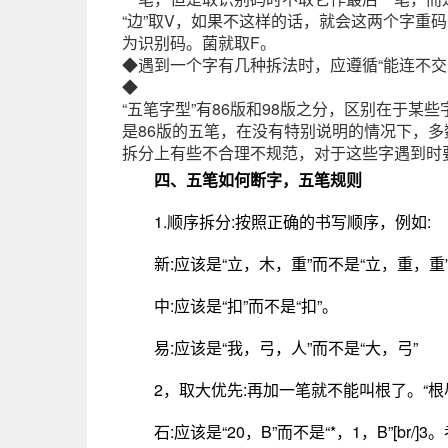
“边”取V，如果不这样的话，就会这两个字重
为识别码。菌就取F。
◆遇到一个字有几种拆法时，应遵循“能连不交
◆
“五笔字型”有86版和98版之分，区别在于
是86版的五笔，在没有特别说明的情况下，多
拆分上有些不合理不规范，对于这些字遇到时
四、五笔如何断字，五笔规则
1.顺序拆分:按照正确的书写顺序，例如:
新:应该是“立，木，重”而不是“立，重，重
中:应该是“扣”而不是“扣”。
易:应该是“我，弓，人”而不是“大，弓”
2，取大优先:再加一笔就不能叫根了。“根
石:应该是“20，B”而不是“*，1，B”[b