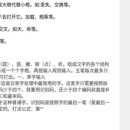
取大根代替小根。如:丢失、交换等。
不去打开它。加载、相乘等。
要交叉。如天、命等。
凹等。
横（提）、竖、撇、捺（点）、折。组成汉字的各个结构
拆成一个个字根，再按输入规则输入。五笔每次最多只
即可打出。一、单字输入
字这是日常字处理中最常用的字。这类字只需要按照拆
码少于四个，就要用识别码，还少于四个编码就直接补
三和最末码。
于这种普通字。识别码是按照字的最后一笔（是最后一
的。打法公式：第**