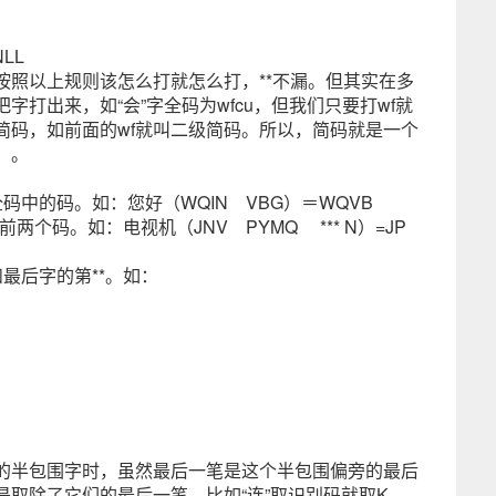
LL
按照以上规则该怎么打就怎么打，**不漏。但其实在多
打出来，如“会”字全码为wfcu，但我们只要打wf就
简码，如前面的wf就叫二级简码。所以，简码就是一个
）。
中的码。如：您好（WQIN VBG）＝WQVB
个码。如：电视机（JNV PYMQ *** N）=JP
最后字的第**。如：
的半包围字时，虽然最后一笔是这个半包围偏旁的最后
取除了它们的最后一笔。比如“连”取识别码就取K，