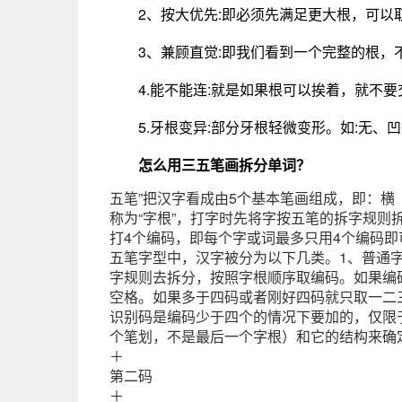
2、按大优先:即必须先满足更大根，可以
3、兼顾直觉:即我们看到一个完整的根，
4.能不能连:就是如果根可以挨着，就不
5.牙根变异:部分牙根轻微变形。如:无、
怎么用三五笔画拆分单词？
五笔”把汉字看成由5个基本笔画组成，即：
称为“字根”，打字时先将字按五笔的拆字规则
打4个编码，即每个字或词最多只用4个编码
五笔字型中，汉字被分为以下几类。1、普通
字规则去拆分，按照字根顺序取编码。如果编
空格。如果多于四码或者刚好四码就只取一二
识别码是编码少于四个的情况下要加的，仅限
个笔划，不是最后一个字根）和它的结构来确定
＋
第二码
＋