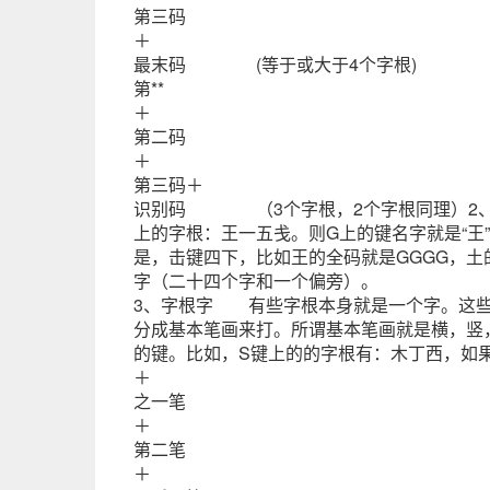
第三码
＋
最末码 (等于或大于4个字根)
第**
＋
第二码
＋
第三码＋
识别码 （3个字根，2个字根同理）2、
上的字根：王一五戋。则G上的键名字就是“王
是，击键四下，比如王的全码就是GGGG，土
字（二十四个字和一个偏旁）。
3、字根字 有些字根本身就是一个字。这些
分成基本笔画来打。所谓基本笔画就是横，竖
的键。比如，S键上的的字根有：木丁西，如果要
＋
之一笔
＋
第二笔
＋