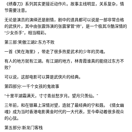
《绣春刀》系列其实更接近动作片。故事主线明显，关系复杂，情
节需要注意。
无论是演员的演绎还是剧情，剧中的道具都可以说是一部非常合格
的武侠片，其中由张震饰演的张震掌管“帅”，是一个极其冷酷深情的
“少女杀手”，相当精彩。
第三部:笑傲江湖2:东方不败
一首《笑在海里》，带走了很多热爱武术的少年的灵魂。
有人的地方就有江湖。有江湖的地方，林青霞谁真的能绕过东方不
败？
可以说，这部电影可以算是武侠片的经典。
第四部分:一千个女孩的鬼故事
“十里平湖霜满天，寸寸青丝愁岁月。望月只羡仙。”
三年前，和在银幕上深情对望，造就了最经典的宁和聂。《倩女幽
魂》成为当时香港电影黄金时代的一大代表，至今牵动着很多观众
的心弦。
第五部分:新龙门客栈