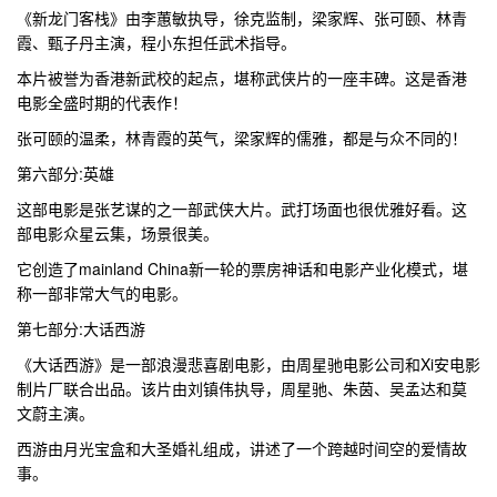
《新龙门客栈》由李蕙敏执导，徐克监制，梁家辉、张可颐、林青
霞、甄子丹主演，程小东担任武术指导。
本片被誉为香港新武校的起点，堪称武侠片的一座丰碑。这是香港
电影全盛时期的代表作！
张可颐的温柔，林青霞的英气，梁家辉的儒雅，都是与众不同的！
第六部分:英雄
这部电影是张艺谋的之一部武侠大片。武打场面也很优雅好看。这
部电影众星云集，场景很美。
它创造了mainland China新一轮的票房神话和电影产业化模式，堪
称一部非常大气的电影。
第七部分:大话西游
《大话西游》是一部浪漫悲喜剧电影，由周星驰电影公司和Xi安电影
制片厂联合出品。该片由刘镇伟执导，周星驰、朱茵、吴孟达和莫
文蔚主演。
西游由月光宝盒和大圣婚礼组成，讲述了一个跨越时间空的爱情故
事。