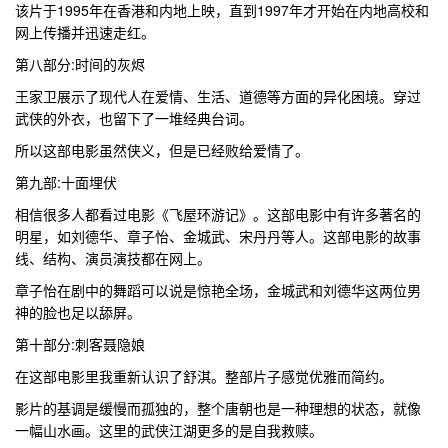
该片于1995年在香港和内地上映，直到1997年才开始在内地高校和
网上传播并迅速走红。
第八部分:时间的灰烬
王家卫展示了现代人在爱情、生活、道德等方面的异化困境。穿过
武侠的外衣，也留下了一堆经典台词。
所以这部电影虽然侠义，但是已经败给爱情了。
第九部:十面埋伏
相信很多人都看过电影《飞屋环游记》。这部电影中有许多著名的
明星，如刘德华、章子怡、金城武、宋丹丹等人。这部电影的故事
线、结构、演员演技都在网上。
章子怡在剧中的舞蹈可以说是惊艳全场，金城武和刘德华这两位男
神的脸也足以舔屏。
第十部分:刺客聂隐娘
在这部电影里我重新认识了舒淇。整部片子感觉优雅而简约。
影片的基调是缓慢而孤独的，整个唐朝也是一种理想的状态，就像
一幅山水画。这里的武侠江湖更多的是自我救赎。