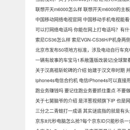
联想开天m6000怎么样 联想开天m6000的
中国移动网络电视官网 中国移动手机电视能看
可以打网络电话吗 你能在网上打电话吗？有
索尼CS36怎么样 索尼VGN-CS36H/P机
北京市发布50项地方标准，涉及电动自行车充
一辆有故事的车宝马1系敞篷版改装记|全球聚
关于汉高祖斩蛇碑的介绍 始建于汉文帝时期 
iphone4s电信合约机 电信iPhone4s可以
跑业务赚钱吗 要记住跑业务要抓住重点 不要做
关于七舅脑爷的介绍 是洋葱视频旗下IP 也是
三分之二青蛙打一成语 其实谜底指的就是有头
京东8元秒电脑怎么抢?每个京东ID只能秒杀