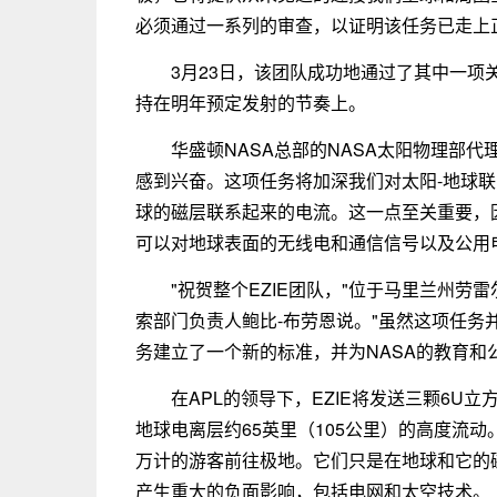
必须通过一系列的审查，以证明该任务已走上
3月23日，该团队成功地通过了其中一
持在明年预定发射的节奏上。
华盛顿NASA总部的NASA太阳物理部代理主
感到兴奋。这项任务将加深我们对太阳-地球
球的磁层联系起来的电流。这一点至关重要，
可以对地球表面的无线电和通信信号以及公用
"祝贺整个EZIE团队，"位于马里兰州劳
索部门负责人鲍比-布劳恩说。"虽然这项任
务建立了一个新的标准，并为NASA的教育和
在APL的领导下，EZIE将发送三颗6
地球电离层约65英里（105公里）的高度流
万计的游客前往极地。它们只是在地球和它的
产生重大的负面影响，包括电网和太空技术。