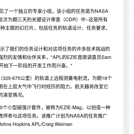
会见了一个独立的专家小组，该小组的任务是为NASA
次为期三天的关键设计审查（CDR）中--这是所有
于各种主题的幻灯片，包括任务的轨道设计、任务要求、
展示了我们的任务设计和对这项任务的许多技术挑战的
的友情和伙伴关系，"APL的EZIE首席调查员Sam
为开始下一阶段的开发工作而兴奋。"
里（325-675公里）的轨道上远程测量电射流，为期18个
用在上层大气中飞行时经历的阻力，航天器将改变它
钟的演变情况。
0个小型磁强计套件，被称为EZIE-Mag，以创造一种
教师参与这项任务。该推广计划为NASA的任务推广
opkins APL/Craig Weiman