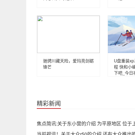
驰骋川藏天险，爱玛亮剑砺
U盘重装x
锋芒
程 快和小
下吧_今日
精彩新闻
焦点简讯:关于东小营的介绍 为平原地区 位
当前视讯！关于大众r50的介绍 还有大众推出