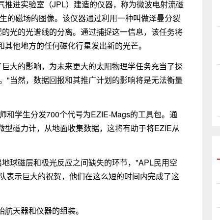
气推进实验室（JPL）建造的仪器，称为微波电射流磁
产生的磁场的图像。该仪器通过利用一种叫做泽曼分裂
起的光的光谱线的分离。通过捕捉这一信息，该任务将
和其他地方的任何磁化行星发出新的光芒。
生了巨大的影响，为未来更大的太阳物理学任务充当了探
osavi说。"当然，数据回报和其推广计划的影响将是无法衡量
和学生分发700个代号为EZIE-Mags的工具包。通
型磁力计，从地面收集数据，这将有助于将EZIE从
出地球磁层和极光反应之间缺失的环节，"APL民用空
向这个团队表示巨大的祝贺，他们在这么短的时间内完成了这
始航天器和仪器的组装。