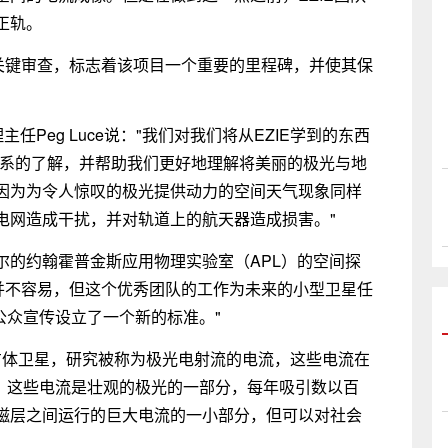
正轨。
项关键审查，标志着该项目一个重要的里程碑，并使其保
任Peg Luce说："我们对我们将从EZIE学到的东西
联系的了解，并帮助我们更好地理解将美丽的极光与地
因为为令人惊叹的极光提供动力的空间天气现象同样
电网造成干扰，并对轨道上的航天器造成损害。"
雷尔的约翰霍普金斯应用物理实验室（APL）的空间探
务并不容易，但这个优秀团队的工作为未来的小型卫星任
公众宣传设立了一个新的标准。"
U立方体卫星，研究被称为极光电射流的电流，这些电流在
动。这些电流是壮观的极光的一部分，每年吸引数以百
磁层之间运行的巨大电流的一小部分，但可以对社会