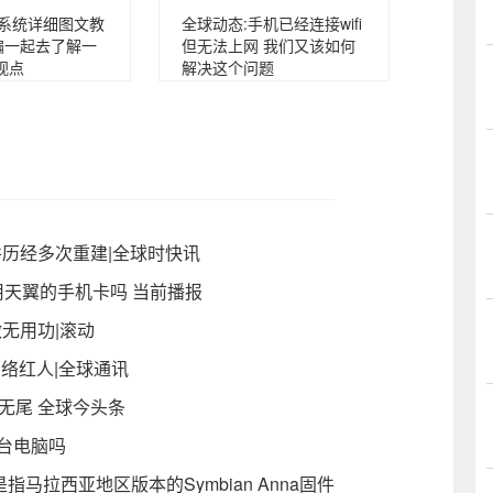
p系统详细图文教
全球动态:手机已经连接wifi
编一起去了解一
但无法上网 我们又该如何
视点
解决这个问题
并历经多次重建|全球时快讯
直接用天翼的手机卡吗 当前播报
无用功|滚动
网络红人|全球通讯
无尾 全球今头条
一台电脑吗
是指马拉西亚地区版本的Symbian Anna固件