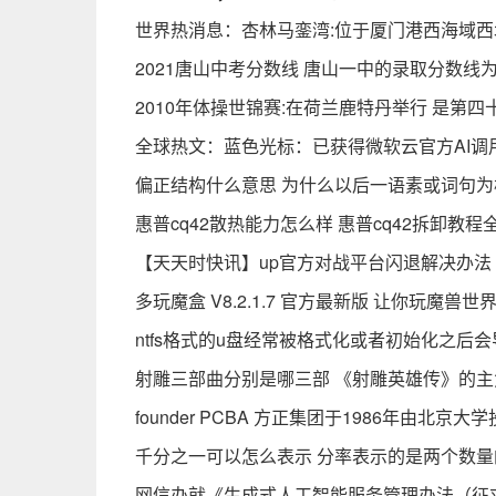
世界热消息：杏林马銮湾:位于厦门港西海域西
2021唐山中考分数线 唐山一中的录取分数线为
2010年体操世锦赛:在荷兰鹿特丹举行 是第
全球热文：蓝色光标：已获得微软云官方AI调
偏正结构什么意思 为什么以后一语素或词句为
惠普cq42散热能力怎么样 惠普cq42拆卸教程
【天天时快讯】up官方对战平台闪退解决办法
多玩魔盒 V8.2.1.7 官方最新版 让你玩魔兽
ntfs格式的u盘经常被格式化或者初始化之后
射雕三部曲分别是哪三部 《射雕英雄传》的主
founder PCBA 方正集团于1986年由北京大
千分之一可以怎么表示 分率表示的是两个数量
网信办就《生成式人工智能服务管理办法（征