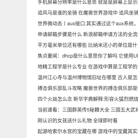
手机屏幕分辨率是什么意思 就是是屏幕上显示
追风马是谁的坐骑 在魔兽世界游戏中 追风坐
世界微动态丨aux接口:其实通过这个aux系
申请邮箱步骤是什么 新浪邮箱申请方法的全流
平方毫米单位还有哪些 比纳米还小的单位是什
焦点要闻：dhcp是什么意思你了解吗 它使用
地精工程学是什么专业 在游戏中算是工程学的
温州江心寺与温州博物馆旧址在哪里 古人是怎
搏击俱乐部乱斗攻略 魔兽世界的搏击俱乐部是
四个火燚怎么念 新华字典解释:形容火猛烈燃
当前速看：三国群英传5秘籍大全 三国五大武
刚认识的女孩送什么礼物 全球即时看
起源哈索尔水宫的宝藏在哪 游戏中的宝藏其实