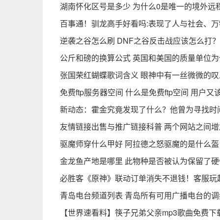
湖南怀化区号是多少 为什么0是唯一的境外远
百事通！驯龙高手好看吗:表现了人与社会、
逆袭之谷怎么刷 DNF之谷反击战应该怎么打
公斤和磅的换算公式 英国和美国的质量单位为
张国荣红蝴蝶歌词含义 眼神中有一丝微微的叹
免费ftp服务器空间 什么是免费ftp空间 用户
新动态：霍金究竟发现了什么？他曾为寻找时
友情链接出售与推广链接科普 两个网站之间增
驱魔师穿什么甲好 阿拉德之怒驱魔的是什么盔
金龙鱼产地是哪里 此物种是否被认为保留了硬
必胜客《原神》联动订单消失不退钱！客服玩
青岛电台频道列表 青岛所有可用广播电台的
【世界速看料】筷子兄弟父亲mp3歌曲免费下