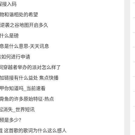
程接入码
万物和谐相处的希望
？逆袭之谷地图开启多久
什么是磅
息是什么意思-天天讯息
又该如何进行申请
间穿越者举办的派对怎么样了
加链接有什么益处 焦点快播
甲你知道吗_当前速看
骨鱼的许多原始特征-热点
起消失_世界短讯
调频是多少？
载 这首歌的歌词为什么这么感人