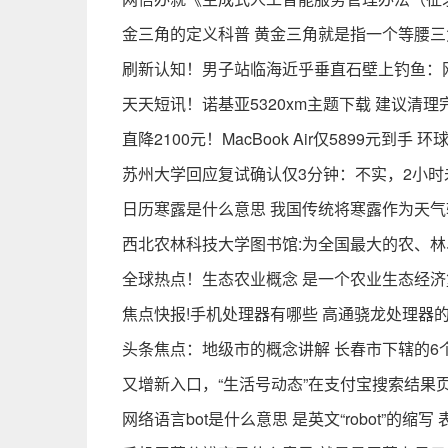
金三角的定义科普 黄金三角就是指一个等腰三
刷新认知！男子站临海近乎垂直石壁上钓鱼：
天天短讯！诺基亚5320xm主题下载 建议清
直降2100元！MacBook Air仅5899元到手 环
苏州大学回应复试确认仅3分钟：不实，2小时
日历寒露是什么意思 我国传统将寒露作为天
西北农林科技大学图书馆:为全国最大的农、
全球热点！生态农业概念 是一个农业生态经济
焦点快报!手机处理器有哪些 高通骁龙处理器
头条焦点：地级市的概念讲解 长春市下辖的6
又增新入口，“生活号动态”在支付宝搜索结果
网络语言bot是什么意思 是英文“robot”的缩