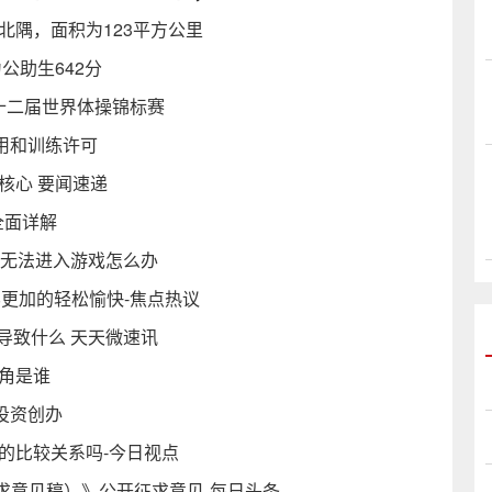
北隅，面积为123平方公里
公助生642分
四十二届世界体操锦标赛
用和训练许可
核心 要闻速递
全面详解
 无法进入游戏怎么办
世界更加的轻松愉快-焦点热议
会导致什么 天天微速讯
角是谁
学投资创办
的比较关系吗-今日视点
求意见稿）》公开征求意见-每日头条