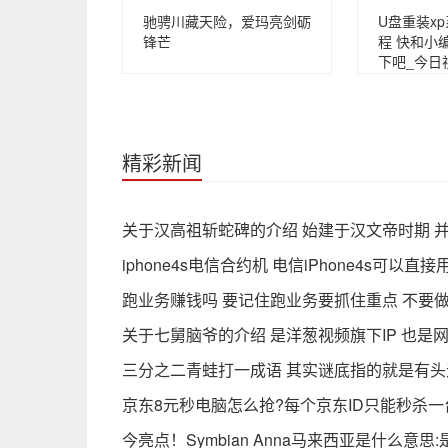
驰骋川藏天险，爱玛亮剑砺
U盘重装x
锋芒
程 快和小
下吧_今日
精彩新闻
关于汉高祖斩蛇碑的介绍 始建于汉文帝时期 
iphone4s电信合约机 电信iPhone4s可以
跑业务赚钱吗 要记住跑业务要抓住重点 不要做
关于七舅脑爷的介绍 是洋葱视频旗下IP 也是
三分之二青蛙打一成语 其实谜底指的就是有头
京东8元秒电脑怎么抢?每个京东ID只能秒杀
今亮点！Symbian Anna马来西亚是什么意思: