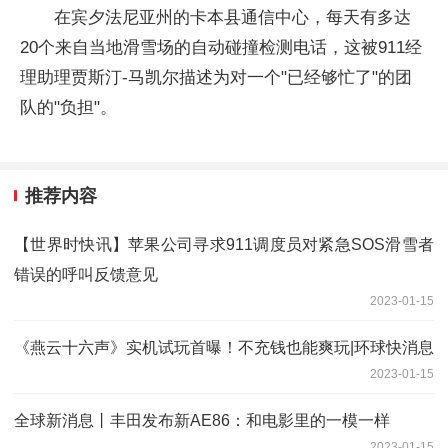
在宾夕法尼亚州的卡本县通信中心，每天有多达
20个来自当地滑雪场的自动碰撞检测电话，这被911经
理助理贾斯汀-马凯尔描述为对一个"已经够忙了"的团
队的"负担"。
推荐内容
【世界时快讯】苹果公司寻求911调度员对紧急SOS滑雪者
错误的呼叫反馈意见
2023-01-15
《燕云十六声》实机试玩首曝！不充钱也能爽玩|环球快消息
2023-01-15
全球新消息丨丰田发布新AE86：和电影里的一模一样
2023-01-15