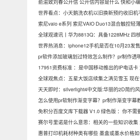
俞渝致刘春公开信 公开信内容是什么 快和小
世界看点：小天鹅洗衣机以旧换新预约收旧机
索尼vaio e系列 索尼VAIO Duo13混合触
全球观速讯丨华为8813Q：具备1228MHz 
世界热消息：iphone12手机是否在10月23
pr软件添加玻璃划过特效怎么制作？pr制作
17951资费标准 ：是中国移动推出的IP电话
全球观焦点：五星大饭店续集之洅见雪玉 现
天天即时：silverlight4中文版:华丽的2
怎么使用pr软制作渐变字幕？pr制作渐变字幕
免积分百度文库下载器 V1.0 绿色版 ：你
赛尔号里诺是什么意思：相关的一些知识收集 
惠普打印机耗材种类有哪些 墨盒或墨水价格如