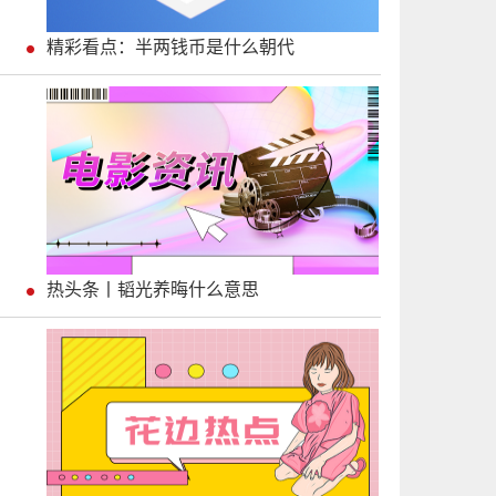
精彩看点：半两钱币是什么朝代
热头条丨韬光养晦什么意思