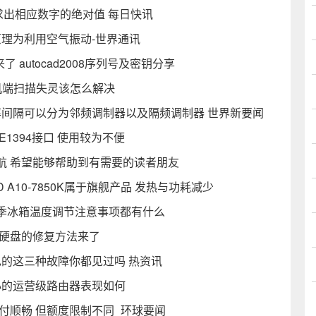
以求出相应数字的绝对值 每日快讯
原理为利用空气振动-世界通讯
了 autocad2008序列号及密钥分享
机端扫描失灵该怎么解决
率间隔可以分为邻频调制器以及隔频调制器 世界新要闻
E1394接口 使用较为不便
航 希望能够帮助到有需要的读者朋友
D A10-7850K属于旗舰产品 发热与功耗减少
季冰箱温度调节注意事项都有什么
到硬盘的修复方法来了
见的这三种故障你都见过吗 热资讯
小的运营级路由器表现如何
付顺畅 但额度限制不同_环球要闻