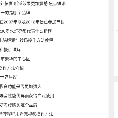
意外惊喜 听觉效果更加震撼 焦点短讯
第一的是哪个品牌
2007年以及2012年便已参加节目
R230墨水灯亮都代表什么错误
电脑版添加转场操作方法教程
碑和报价详解
州市繁华的中心区
操作方法介绍
 世界热议
样？影音功能是否更加强大
强隔音性能优异而获得广泛使用
不妨考虑购买这个品牌
哔哩哔哩未看完视频操作方法