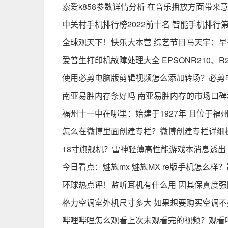
索爱k858参数详情分析 在音乐播放方面带来
中关村手机排行榜2022前十名 智能手机排行
全球观天下！快乐大本营 综艺节目马天宇：早在
爱普生打印机故障处理大全 EPSONR210、
使用必剪电脑版剪辑视频怎么添加转场？必剪
南亚易胜内存条好吗 南亚易胜内存的市场口
福州十一中在哪里：始建于1927年 且位于福
怎么在微博里面创建专栏？微博创建专栏详细
18寸旗舰机？雷神轻薄高性能游戏本消息透出
今日看点：魅族mx 魅族MX re版手机怎么
环球热点评！监听耳机有什么用 因其保真度
格力空调室外机尺寸多大 如果想要购买空调
哔哩哔哩怎么观看上次未观看完的视频？观看