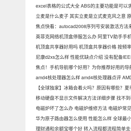
excel表格的公式大全 ABS的主要功能是可
立麦是什么麦子 其实立麦是立式麦克风之意 
焦点快看：autocad2008序列号安装激活方法来
英菲克网络机顶盒停服怎么办 阿里TV助手手
机顶盒共享器好用吗 机顶盒共享器价格 按频
尼康d2xs怎么样 性能优缺点介绍 没有配备IEE
焦点！手机导航哪个好用？为你推荐好用的导
amd4核处理器怎么样 amd4核处理器点评 AM
【全球独家】冰箱会着火吗？原因有哪些？夏
移动硬盘不显示文件解决方法详细步骤 找不
电磁炉坏了怎么办 电磁炉维修方法 电磁炉常
华为原子路由器怎么使用 性能怎么样 全球最
理财通和余额宝哪个好 转入流程都流程简单支