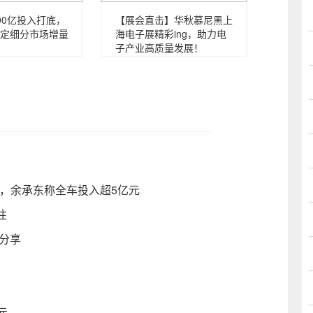
00亿投入打底，
【展会直击】华秋慕尼黑上
定细分市场增量
海电子展精彩ing，助力电
子产业高质量发展！
车展，余承东称全车投入超5亿元
注
分享
元