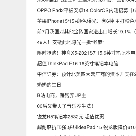
OPPO Pad2平板安卓14 ColorOS内测招募
苹果iPhone15/15+颜色曝光：有6种 主打橙
前7月我国对其他金砖国家进出口增长19.1%
49人！安徽此地曝光一批“老赖”！
限时抢购！神舟X5-2021S7 15.6英寸笔记本
超值ThinkPad E16 16英寸笔记本电脑
中信证券：预计北美四大云厂商的资本开支在2
奶奶的生日
B站电商，赚钱养UP主
00后又带火了音乐养生法！
锐龙R5笔记本2532元 超值优惠
超耐磨抗压强 联想IdeaPad 15 锐龙版降价61