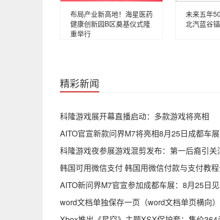
布局产业新高地！海星医药
未来五年5
健康创新园B区奠基仪式隆
北汽蓝谷锚
重举行
精彩新闻
科隆游戏展开幕直播启动：多款游戏将亮相
AITO官宣新款问界M7将亮相8月25日成都
科隆游戏夜参展游戏混剪发布：第一后裔引关
韩国可用微信支付 韩国用微信付款与支付教程
AITO新问界M7官宣参加成都车展：8月25日见
word文档单独保存一页（word文档单页横向）
Xbox推出《星空》主题XSX保护套：售价364