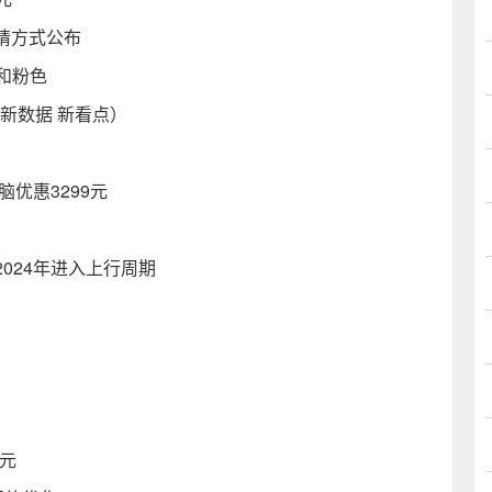
 申请方式公布
色和粉色
（新数据 新看点）
电脑优惠3299元
024年进入上行周期
0元