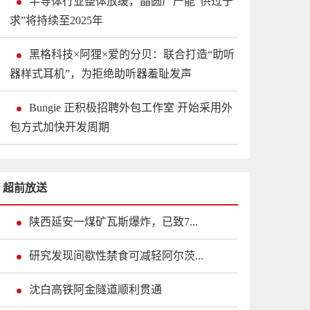
半导体行业整体放缓，晶圆厂产能“供过于
求”将持续至2025年
黑格科技×阿狸×爱的分贝：联合打造“助听
器样式耳机”，为拒绝助听器羞耻发声
Bungie 正积极招聘外包工作室 开始采用外
包方式加快开发周期
超前放送
陕西延安一煤矿瓦斯爆炸，已致7...
研究发现间歇性禁食可减轻阿尔茨...
沈白高铁阿金隧道顺利贯通