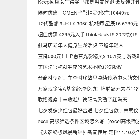
Keep回应女生得奖牌都是男友代跑 会反馈并
限时优惠！OMEN暗影精灵9仅售10449元
12代酷睿i9+RTX 3060 机械师 星辰16 6389元
超值优惠 4299元入手ThinkBook15 2022款
驻马店老年人健身生龙活虎 不输年轻人
直降600元！HP惠普光影精灵9 16.1英寸游戏
美国法官称AI生成的艺术不能获得版权
台商林朝辉：在李时珍故里赓续传承中医药文
万家现金宝A基金经理变动：增聘郅元为基金
联播观察｜丰收啦！德阳高粱熟了红满天
七夕发多少红包最好合适 七夕红包数字寓意仪
excel高级筛选条件区域怎么写（excel高
《火影终极风暴羁绊》新宣传片 定档11.16发