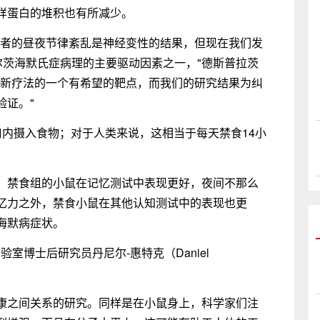
样蛋白的堆积也有所减少。
患者的昼夜节律紊乱是神经变性的结果，但现在我们发
尔茨海默氏症病理的主要驱动因素之一，"德斯普拉茨
症新疗法的一个有希望的靶点，而我们的研究结果为纠
验证。"
口内摄入食物；对于人类来说，这相当于每天禁食14小
，禁食组的小鼠在记忆测试中表现更好，夜间不那么
忆力之外，禁食小鼠在其他认知测试中的表现也更
海默病症状。
实验室博士后研究员丹尼尔-惠特克（Daniel
康之间关系的研究。同样是在小鼠身上，科学家们注