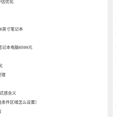
评估优化
15.6英寸笔记本
笔记本电脑6599元
化
经理
式感含义
级筛选条件区域怎么设置）
售