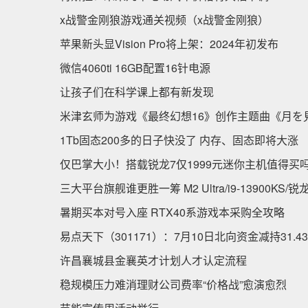
x战警金刚狼游戏通关视频（x战警金刚狼）
苹果新头显Vision Pro将上架：2024年初发布
微信4060ti 16GB配置16针电源
让孩子们在科学课上都有新发现
米津玄师为游戏《最终幻想16》创作主题曲《月を
1Tb固态200多的日子快没了 内存、固态即将大涨
仅巴掌大小！搭载锐龙7仅1999元迷你主机值得买
三大平台旗舰谁更胜一筹 M2 Ultra/i9-13900KS/锐
暑期买本对号入座 RTX40系游戏本采购全攻略
易点天下（301171）：7月10日北向资金减持31.4
许昌襄城县金襄英才计划人才认定流程
稳规模压力难消理财公司费率“价格战”愈演愈烈