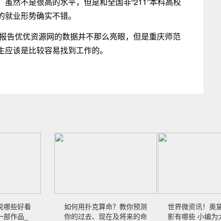
虽然不是很高的水平，但是和全国非“211”本科高校
的就业形势确实不错。
量报告优优资源网的数据并不那么亮眼，但是重庆师范
生应该是比较容易找到工作的。
说哪些好看
如何用扑克算命？教你预测
世界微资讯！奥
一部作品_
你的过去、现在及将来的命
影有哪些 小编为