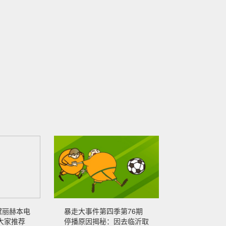
黛丽赫本电
暴走大事件第四季第76期
大家推荐
停播原因揭秘：因去临沂取