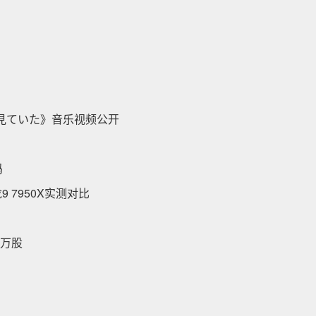
見ていた》音乐视频公开
吗
龙9 7950X实测对比
3万股