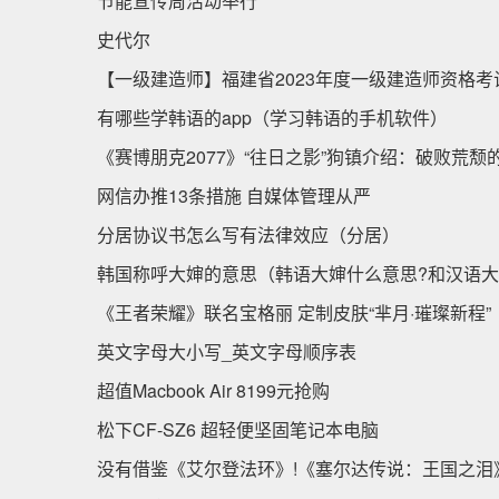
节能宣传周活动举行
史代尔
【一级建造师】福建省2023年度一级建造师资格考
有哪些学韩语的app（学习韩语的手机软件）
《赛博朋克2077》“往日之影”狗镇介绍：破败荒颓
网信办推13条措施 自媒体管理从严
分居协议书怎么写有法律效应（分居）
韩国称呼大婶的意思（韩语大婶什么意思?和汉语
《王者荣耀》联名宝格丽 定制皮肤“芈月·璀璨新程”
英文字母大小写_英文字母顺序表
超值Macbook Air 8199元抢购
松下CF-SZ6 超轻便坚固笔记本电脑
没有借鉴《艾尔登法环》!《塞尔达传说：王国之泪