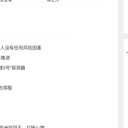
的人没有任何风险因素
序推进
球3号”探测器
也得服
克欧洲双冠王，打破心魔