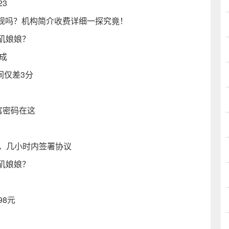
3
规吗？机构简介收费详细一探究竟！
石矶娘娘？
成
间仅差3分
富密码在这
利，几小时内签署协议
石矶娘娘？
）
98元