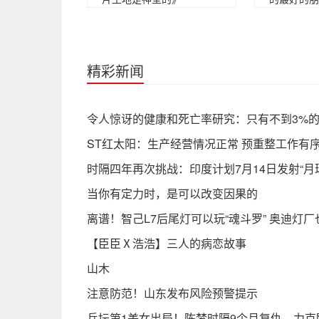
精彩新闻
令人惊讶的健康和死亡率研究：只有不到3%
ST红太阳：生产经营情况正常 预重整工作有
时隔四年再次挑战：印度计划7月14日发射“月
当你有定力时，是可以改变因果的
离谱！智己L7后尾灯可以玩“魂斗罗” 奥迪灯厂
【臣臣Ⅹ浩浩】三人的病恋故事
山木
注意防范！山东发布风险预警提示
乒坛第1美女出局！陈梦时隔9个月复仇，力