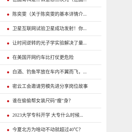
陈奕雯（关于陈奕雯的基本详情介...
卫星互联网试验卫星成功发射！你...
让时间逆转的光子学实验解决了量...
在美国开网约车比打仗更危险
白酒、钓鱼竿放在车内不翼而飞，...
密云工会邀请劳模先进分享岗位故事
谁在偷偷帮女装尺码“瘦”身？
2023大学专科开学 大专什么时候...
今夏北方为啥动不动就超过40℃？