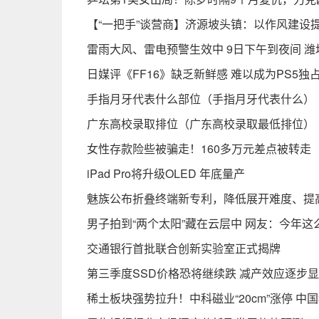
【“一把手”谈营商】济源坡头镇：以作风建设提
雷雨大风、雷电预警生效中 9日下午到夜间 
日媒评《FF16》缺乏新鲜感 难以成为PS5独
手指月牙代表什么部位（手指月牙代表什么）
广东高校录取排位（广东高校录取最低排位）
女性存款险些被骗走！160多万元差点被转走
iPad Pro将升级OLED 年底量产
魅族公布折叠终端新专利，降低展开难度、提
男子拍到“两个太阳”藏在云层中 网友：今年
交通银行首批联合创新实验室正式揭牌
第三季度SSD价格恐将继续跌 减产效应逐步
稀土板块强势拉升！中科磁业“20cm”涨停 中