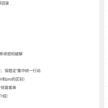
带回家
）
护系统密码破解
安、保稳定”集中统一行动
ir和pro的区别）
个惊喜客串
介绍）