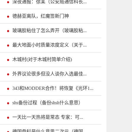
深夜通报：徐某（公安局通信科长...
德赫亚离队，红魔签新门神
玻璃胶粘住了怎么弄开（玻璃胶粘...
最大地面小时质量浓度定义（关于...
木城村(对于木城村简单介绍)
外界议论很多但没人谈你入选最佳...
343和MODDER合作！将恢复《光环1...
shs备份过程（备份shsh什么意思）
一天比一天热将是常态 专家：可...
德国骨科是什么意思二次元（德国...