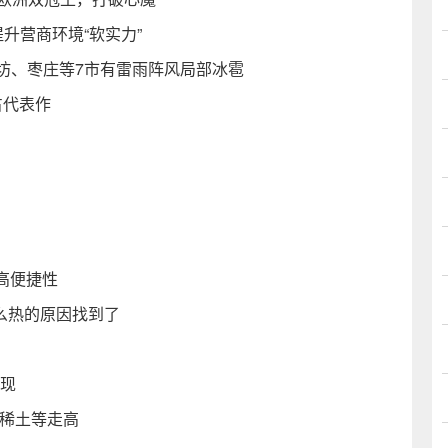
升营商环境“软实力”
潍坊、枣庄等7市有雷雨阵风局部冰雹
占代表作
高便捷性
这么热的原因找到了
显现
国稀土等走高