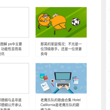
图解 ps中主要
那英的家庭情况：不光是一
 功能性显而易
位顶级歌手，还是一位贤妻
速讯
良母
郭德纲与孟非是
老鹰乐队的歌曲合集 Hotel
郭德纲公开承认
California是老鹰乐队的巅
友是谁
峰之作