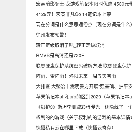
宏碁暗影骑士·龙游戏笔记本限时优惠 4539元
4129元！宏碁非凡Go 14笔记本上架
现在分词是什么意思通俗点（现在分词是什么
徐州发布预警！
转正定级取消了吧_转正定级取消
RMVB是高清还是720P
联想硬盘保护系统密码破解方法 联想硬盘保
阵雨、雷阵雨！洛阳未来一周五天有雨
大排查 大整治丨嵩明警方开展“强基础、护平
苹果笔记本air和pro的区别2020（苹果笔记本a
《银护3》斯坦李删减彩蛋曝光！还隐藏了一
权利的的游戏（关于权利的的游戏的基本详情
快播私有云在哪里下载（快播云寄存）