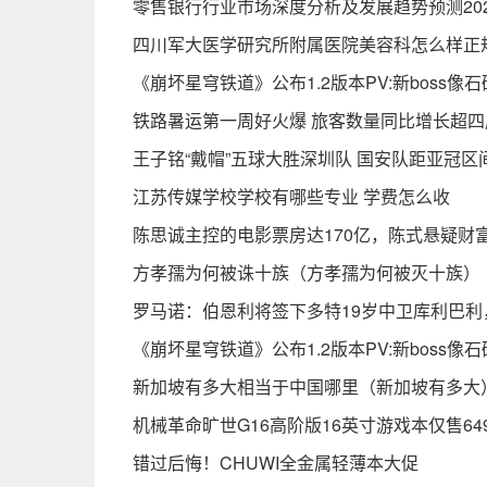
零售银行行业市场深度分析及发展趋势预测202
四川军大医学研究所附属医院美容科怎么样正
《崩坏星穹铁道》公布1.2版本PV:新boss像
铁路暑运第一周好火爆 旅客数量同比增长超四
王子铭“戴帽”五球大胜深圳队 国安队距亚冠区
江苏传媒学校学校有哪些专业 学费怎么收
陈思诚主控的电影票房达170亿，陈式悬疑财
方孝孺为何被诛十族（方孝孺为何被灭十族）
罗马诺：伯恩利将签下多特19岁中卫库利巴
《崩坏星穹铁道》公布1.2版本PV:新boss像
新加坡有多大相当于中国哪里（新加坡有多大
机械革命旷世G16高阶版16英寸游戏本仅售64
错过后悔！CHUWI全金属轻薄本大促