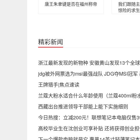
唐王朱聿键是否在福州称帝
我们跟随主
惊险的求生
精彩新闻
浙江最新发现的新物种 安徽黄山发现13个全球
jdg被外网票选为msi最强战队 JDG夺MSI冠
王牌猎手|焦点速读
兰蔻大粉水适合什么年龄使用（兰蔻400ml粉
西藏出台推进领导干部能上能下实施细则
今日热搜：立减200元！联想笔记本电脑仅售39
高校毕业生在沈创业可享补贴 还将获得创业
下一个爆款电脑就是它 惠普14英寸轻薄笔记本