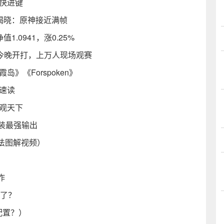
快进键
揭晓：原神接近满帧
.0941，涨0.25%
”今晚开打，上万人现场观赛
》《Forspoken》
速读
天观天下
出装最强输出
法图解视频）
作
练了？
配置？）