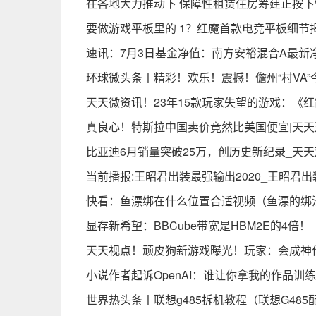
在各地大力推动下 保障性租赁住房筹建正按下
要做游戏平板里的 1？红魔首款电竞平板细节
速讯：7月3日基金净值：南方安裕混合A最新净值1
环球微头条丨精彩！欢乐！震撼！儋州“村VA
天天微资讯！23年15款玩家失望的游戏：《红霞岛
真良心！特斯拉中国卖价竟然比美国便宜|天天
比亚迪6月销量突破25万，创历史新纪录_天
当前播报:王昭君出装最强输出2020_王昭君
快看：鱼漂绑在什么位置合适视频（鱼漂的绑
显存新希望：BBCube带宽是HBM2E的4倍！
天天视点！顽皮狗新游戏曝光！玩家：会成神
小说作者起诉OpenAI：谁让你拿我的作品训
世界热头条丨联想g485拆机教程（联想G485