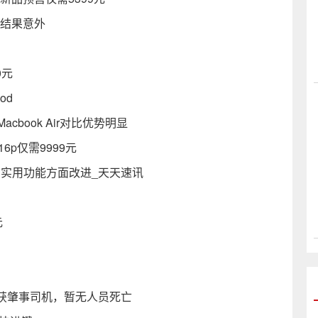
了 结果意外
0元
od
Macbook Air对比优势明显
6p仅需9999元
画、实用功能方面改进_天天速讯
元
获肇事司机，暂无人员死亡