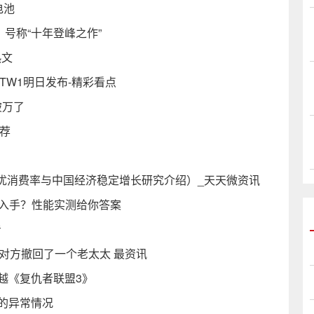
电池
号称“十年登峰之作”
热文
O TW1明日发布-精彩看点
破万了
推荐
优消费率与中国经济稳定增长研究介绍）_天天微资讯
得入手？性能实测给你答案
看
对方撤回了一个老太太 最资讯
越《复仇者联盟3》
幔的异常情况