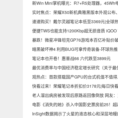
新Win Mini掌机曝光：R7+R5处理器，45Wh
实时焦点：荣耀X50新机典雅黑版本外观公布、
速速购买！戴尔灵越笔记本低至3369元|全球
便捷TWS也能支持1200Kbp超无损音质 iQO
暴跌！微星冲锋坦克GP76游戏本百亿补贴价
暗黑破坏神4 利用BUG可拿传奇装备-环球热
笔记本也开卷！惠普战66 六代跌至3899元
最优消费率与中国经济稳定增长研究（关于最
观热点：首款搭载国产GPU的台式机值不值
快看过来！荣耀笔记本折扣价3178元|每日快
老人溜出病房被发现后原路返回像倒放 网友：
电影《消失的她》杀入中国影史票房前25！超
InSight数据揭示了火星的液态核心和深层地