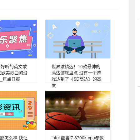
最好听的英文歌
世界球精选！10款最帅的
过欧美歌曲的没
高达游戏盘点 没有一个游
_焦点日报
戏达到了《SD高达》的高
度
影怎么样 快让
intel 酷睿i7 8700k cpu参数