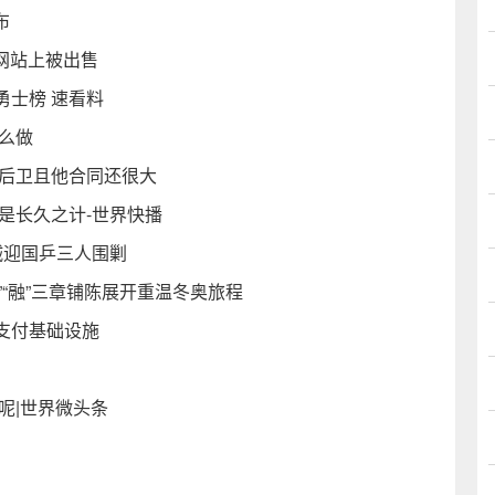
布
拍卖网站上被出售
勇士榜 速看料
么做
小后卫且他合同还很大
是长久之计-世界快播
诚迎国乒三人围剿
勇”“融”三章铺陈展开重温冬奥旅程
支付基础设施
呢|世界微头条