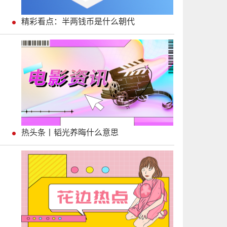
精彩看点：半两钱币是什么朝代
热头条丨韬光养晦什么意思