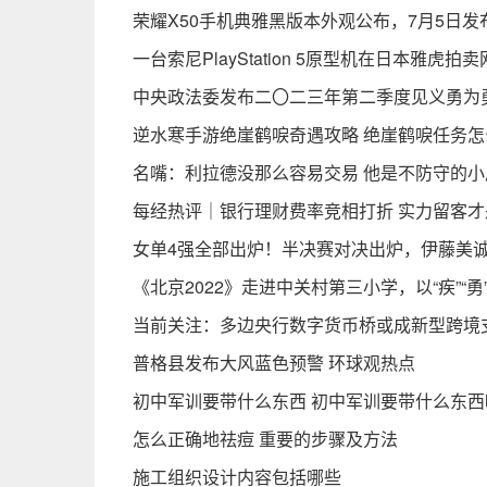
荣耀X50手机典雅黑版本外观公布，7月5日发
一台索尼PlayStation 5原型机在日本雅虎
中央政法委发布二〇二三年第二季度见义勇为
逆水寒手游绝崖鹤唳奇遇攻略 绝崖鹤唳任务怎
名嘴：利拉德没那么容易交易 他是不防守的
每经热评｜银行理财费率竞相打折 实力留客才
女单4强全部出炉！半决赛对决出炉，伊藤美
《北京2022》走进中关村第三小学，以“疾”“
当前关注：多边央行数字货币桥或成新型跨境
普格县发布大风蓝色预警 环球观热点
初中军训要带什么东西 初中军训要带什么东西
怎么正确地祛痘 重要的步骤及方法
施工组织设计内容包括哪些