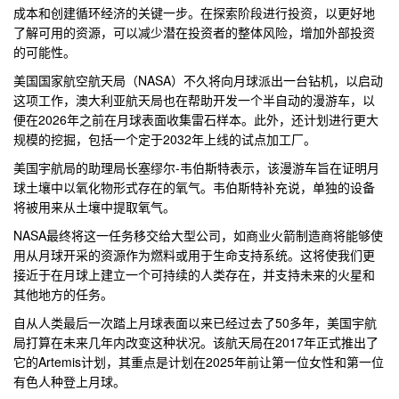
成本和创建循环经济的关键一步。在探索阶段进行投资，以更好地
了解可用的资源，可以减少潜在投资者的整体风险，增加外部投资
的可能性。
美国国家航空航天局（NASA）不久将向月球派出一台钻机，以启动
这项工作，澳大利亚航天局也在帮助开发一个半自动的漫游车，以
便在2026年之前在月球表面收集雷石样本。此外，还计划进行更大
规模的挖掘，包括一个定于2032年上线的试点加工厂。
美国宇航局的助理局长塞缪尔-韦伯斯特表示，该漫游车旨在证明月
球土壤中以氧化物形式存在的氧气。韦伯斯特补充说，单独的设备
将被用来从土壤中提取氧气。
NASA最终将这一任务移交给大型公司，如商业火箭制造商将能够使
用从月球开采的资源作为燃料或用于生命支持系统。这将使我们更
接近于在月球上建立一个可持续的人类存在，并支持未来的火星和
其他地方的任务。
自从人类最后一次踏上月球表面以来已经过去了50多年，美国宇航
局打算在未来几年内改变这种状况。该航天局在2017年正式推出了
它的Artemis计划，其重点是计划在2025年前让第一位女性和第一位
有色人种登上月球。