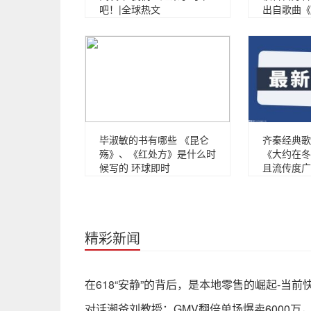
吧！|全球热文
出自歌曲《
毕淑敏的书有哪些 《昆仑
齐秦经典歌
殇》、《红处方》是什么时
《大约在冬
候写的 环球即时
且流传度广
精彩新闻
在618“安静”的背后，是本地零售的崛起-当前
对话潮爸刘教授：GMV翻倍单场爆卖6000万