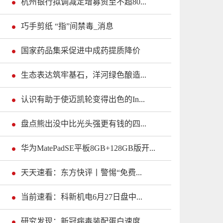
杭州银行拟调减定增募资至不超80...
巧手剪纸 “指”间禁毒_消息
国家药品集采促进中成药提质降价
生态表达筑牢基石，洋河绿色酿造...
认识有助于使迈凯轮变得出色的In...
盘点熊出没中比光头强更有钱的四...
华为MatePadSE平板8GB+128GB版开...
天天速看：东方快评丨警惕“免费...
当前速看：科新机电6月27日盘中...
研究发现：新冠病毒装配蛋白速度...