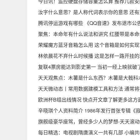
今日讯！监控硬盘存储容量怎么算 推荐几款安
汝字什么意思？是人称代词表示你的意思 还有
腾讯停运游戏有哪些 《QQ音速》发布退市公告
聚焦：本命年有什么说法和讲究 红腰带是本
荣耀魔方蓝牙音箱怎么用 这个音箱是如何实现
林依晨花不弃什么时候播 这是怎样一路开挂
复联4票房能达到影史第一 当初一经上映就破
天天观焦点：木薯是什么东西？木薯是大戟科
天天微动态丨常用数据建模工具和方法 通常将
欧洲杯B组出线情况 快点开文章了解更多这方
辛晓琪个人资料简介 1986年发行首张专辑《
旗舰级豪华座驾，曾经多少人的梦想-天天滚动
每日精选：电视剧隋唐演义一共有几部 小编共