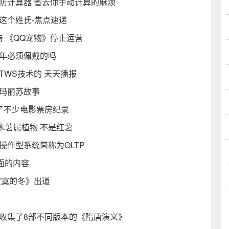
防计算器 省去你手动计算的麻烦
这个姓氏-焦点速递
 《QQ宠物》停止运营
命年必须佩戴的吗
TWS技术的 天天播报
的玛丽苏故事
了不少电影票房纪录
木薯属植物 不是红薯
操作型系统简称为OLTP
面的内容
寂寞的冬》出道
收集了8部不同版本的《隋唐演义》