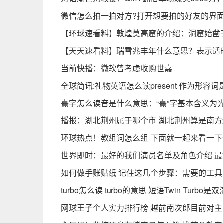
微信怎么拍一拍对方?打开想要拍的好友的界
【环球速看料】敦煌莫高窟的介绍：洞窟始凿于
【天天速看料】瑞雪兆丰年什么意思？表示适
当前快播：微软曾考虑收购世嘉
全球简讯:礼物英语怎么读present 作为形
熹字怎么读音是什么意思：“熹”字基本含义为光
播报：湖北荆州属于哪个市 湖北荆州算是南
环球热点！教组词怎么组 下面就一起来看一
世界即时：最好的我们演员名单及角色介绍 
如何做手账贴纸 记住这几个步骤：需要的工具
turbo怎么读 turbo的意思 短语Twin Turb
网球王子个人实力排行榜 越前南次郎目前对主