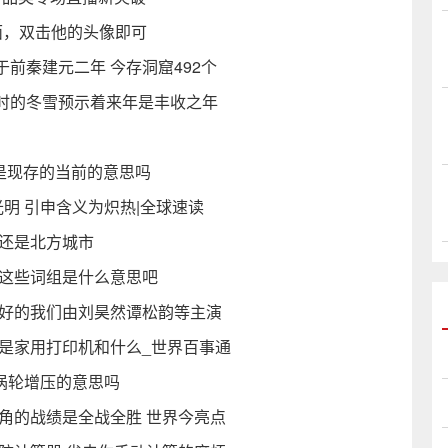
面，双击他的头像即可
前秦建元二年 今存洞窟492个
时的冬雪预示着来年是丰收之年
容词是现存的当前的意思吗
明 引申含义为炽热|全球速读
方还是北方城市
下这些词组是什么意思吧
最好的我们由刘昊然谭松韵等主演
是家用打印机和什么_世界百事通
o是双涡轮增压的意思吗
角的战绩是全战全胜 世界今亮点