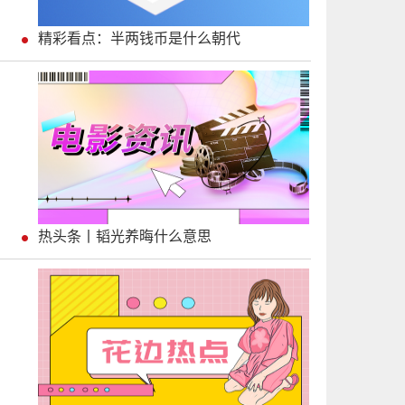
精彩看点：半两钱币是什么朝代
热头条丨韬光养晦什么意思