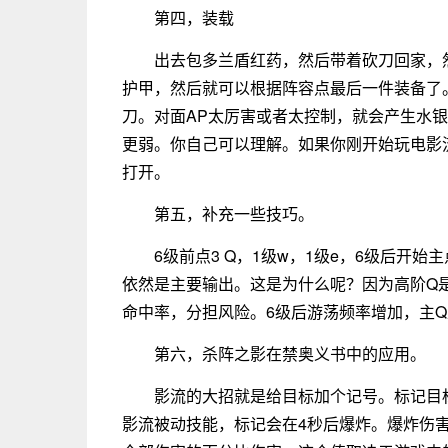
第四，装载
出去包多兰盾红药，然后带着砍刀回家，
护甲，然后就可以根据阵容点最后一件装备了
刀。对面AP太厉害或者太控制，就会产生水
更弱。你自己可以理解。如果你刚开始玩电影
打开。
第五，补充一些技巧。
6级前点3 Q，1级w，1级e，6级后开
依然是主要输出。这是为什么呢？因为高阶Q是
命中率，分担风险。6级后游荡频率增加，主
第六，杀阵之影在禁奥义书中的应用。
影流的大招就是给目标加个记号。标记目
影流被动技能，标记会在4秒后爆炸。爆炸伤