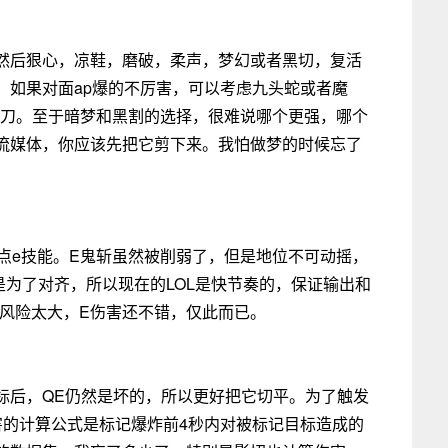
然后狠心，凉鞋，磨破，柔声，梦幻或者黑切，复活
。如果对面ap爆的不厉害，可以考虑九头蛇或者魔
银刀。至于暗梦和黑割的选择，很难说哪个更强，哪个
流媒体，你应该先把它剪下来。我怕做梦的时候忘了
始主点e技能。E鬼斩虽然被削弱了，但是地位不可动摇，
为了对齐，所以现在的LOL是快节奏的，保证输出和
Q风险太大，E伤害还不错，仅此而已。
标后，QE仍然是坏的，所以更好把它切平。为了触发
害的计算公式是标记爆炸前4秒内对被标记目标造成的