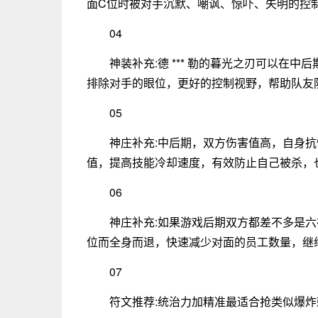
面C位时被对手沉默、嘲讽、惊吓、失明的控
04
神装补充:德 *** 勒的暮光之刃可以在
排除对手的眼位，更好的控制视野，帮助队友防
05
神庄补充:中后期，双方伤害值高，自身
值，提高技能冷却速度，有效防止自己被杀，
06
神庄补充:如果游戏后期双方都差不多是
位而全身而退，快速减少对面的员工数量，继
07
符文推荐:统治力加精准最适合抢类似爆