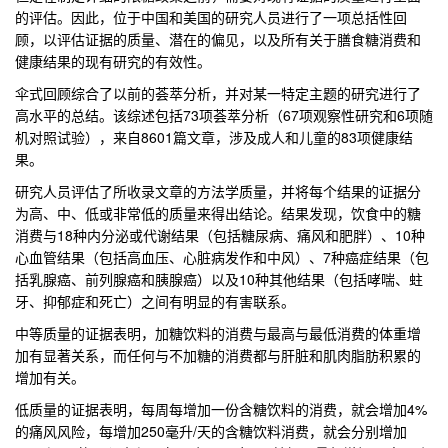
的评估。因此，位于中国和美国的研究人员进行了一项总括性回
顾，以评估证据的质量、潜在的偏见，以及所有关于膳食糖消费和
健康结果的现有研究的有效性。
伞式回顾综合了以前的荟萃分析，并对某一特定主题的研究进行了
高水平的总结。该综述包括73项荟萃分析（67项观察性研究和6项随
机对照试验），来自8601篇文章，涉及成人和儿童的83项健康结
果。
研究人员评估了所收录文章的方法学质量，并将每个结果的证据分
为高、中、低或非常低的质量来得出结论。结果发现，饮食中的糖
消费与18种内分泌或代谢结果（包括糖尿病、痛风和肥胖）、10种
心血管结果（包括高血压、心脏病发作和中风）、7种癌症结果（包
括乳腺癌、前列腺癌和胰腺癌）以及10种其他结果（包括哮喘、蛀
牙、抑郁症和死亡）之间有明显的有害联系。
中等质量的证据表明，加糖饮料的消费与最高与最低消费的体重增
加有显著关系，而任何与不加糖的消费都与肝脏和肌肉脂肪积累的
增加有关。
低质量的证据表明，每周每增加一份含糖饮料的消费，就会增加4%
的痛风风险，每增加250毫升/天的含糖饮料消费，就会分别增加