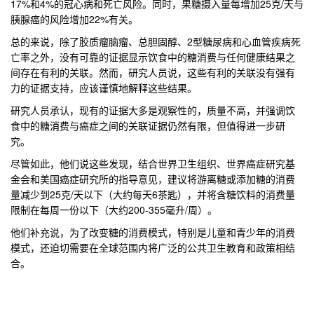
17%和4%的冠心病和死亡风险。同时，果糖摄入量每增加25克/天与
胰腺癌的风险增加22%有关。
总的来说，除了胶质瘤脑瘤、总胆固醇、2型糖尿病和心血管疾病死
亡率之外，没有可靠的证据显示饮食中的糖消费与任何健康结果之
间存在有利的关联。然而，研究人员说，这些有利的关联没有强有
力的证据支持，应该谨慎地解释这些结果。
研究人员承认，现有的证据大多是观察性的，质量不高，并强调饮
食中的糖消费与癌症之间的关联证据仍然有限，但值得进一步研
究。
尽管如此，他们说这些发现，结合世界卫生组织、世界癌症研究基
金会和美国癌症研究所的指导意见，建议将游离糖或添加糖的消费
量减少到25克/天以下（大约每天6茶匙），并将含糖饮料的消费量
限制在每周一份以下（大约200-355毫升/周）。
他们补充说，为了改变糖的消费模式，特别是儿童和青少年的消费
模式，还迫切需要在全球范围内将广泛的公共卫生教育和政策相结
合。