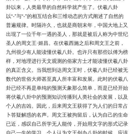
卦以来，人类最早的自然科学就产生了。伏羲八卦
以“-”与“-”的相互结合和三维动态的方式阐述了自然的
普遍规律。时隔许久，也就是商朝末年，中国大地上又
出现了一位千年一遇的圣人，那就是被后人称为中世纪
圣人的周文王·姬昌。在伏羲西施之后和周文王之前，
九州很少有人能读懂伏羲八卦。也许只有那些以傅为榜
样，对地理进行天文观测的俗家方士才能读懂伏羲八卦
的真正含义。当我想到达周文王时，伏羲八卦已经被无
数代的世俗大师甚至真人所丰富和发展。此时的伏羲八
卦已经不再是单纯的预测天象那么简单，而是已经开始
将伏羲八卦中的预测知识传播到人类社会的发展，以及
个人的吉凶。因此，后来周文王获得了为人们的日常占
卜答疑解惑的名声。周文王被拘留后，认为自己的生命
已近，感叹自己所学无人能传，开始用文字的形式记录
自己一生的学习。个人认为文王创办八卦的时候，应该