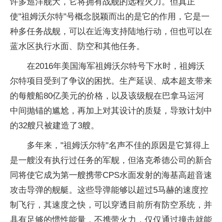
许多巡洋舰大，它将拥有战舰的远程火力。但真正
使"祖姆沃尔特"号概念脱颖而出的是它的作用，它是一
种多任务战舰，可以在近海支持陆地行动，但也可以在
蓝水区执行水面、防空和其他任务。
在2016年美国海军祖姆沃尔特号下水时，祖姆沃
尔特项目受到了争议的困扰。生产延误、成本超支带来
的每艘船80亿美元的价格，以及该级舰在巴拿马运河
中间抛锚的尴尬，再加上对其设计的质疑，导致计划中
的32艘只被建造了3艘。
多年来，"祖姆沃尔特"名声不佳的原因是它算得上
是一艘没有执行过任务的军舰，但洛克希德公司的新合
同将使它成为第一艘携带CPS水面发射的海基高超音速
攻击导弹的舰艇。这些导弹能够以超过5马赫的速度控
制飞行，其速度之快，可以穿透目前所有防空系统，并
具有足够的惯性能量，不携带火力，仅仅通过撞击就能